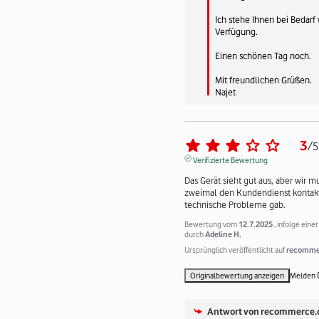
Ich stehe Ihnen bei Bedarf 
Verfügung.

Einen schönen Tag noch.

Mit freundlichen Grüßen.

Najet
3
/
5
Verifizierte Bewertung
Das Gerät sieht gut aus, aber wir mu
zweimal den Kundendienst kontakti
technische Probleme gab.
Bewertung vom
12.7.2025
, infolge ein
durch
Adeline H.
Ursprünglich veröffentlicht auf
recommer
Originalbewertung anzeigen
Melden
Antwort von
recommerce.