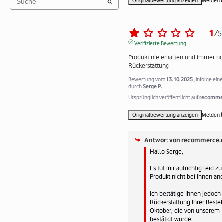
Originalbewertung anzeigen
Melden
1
/
5
Verifizierte Bewertung
Produkt nie erhalten und immer no
Rückerstattung
Bewertung vom
13.10.2025
, infolge ei
durch
Serge P.
Ursprünglich veröffentlicht auf
recommer
Originalbewertung anzeigen
Melden
Antwort von
recommerce.
Hallo Serge,

Es tut mir aufrichtig leid zu
Produkt nicht bei Ihnen an
Ich bestätige Ihnen jedoch 
Rückerstattung Ihrer Beste
Oktober, die von unserem 
bestätigt wurde.
