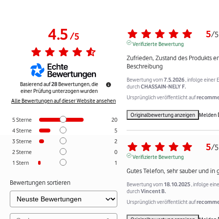
4.5
5
/
5
/
5
Verifizierte Bewertung
Zufrieden, Zustand des Produkts ent
Beschreibung
Bewertung vom
7.5.2026
, infolge eine
Basierend auf
28
Bewertungen, die
durch
CHASSAIN-NELY F.
einer Prüfung unterzogen wurden
Ursprünglich veröffentlicht auf
recommer
Alle Bewertungen auf dieser Website ansehen
Originalbewertung anzeigen
Melden
5
Sterne
20
4
Sterne
5
3
Sterne
2
5
/
5
2
Sterne
0
Verifizierte Bewertung
1
Stern
1
Gutes Telefon, sehr sauber und in
Bewertungen sortieren
Bewertung vom
18.10.2025
, infolge ei
durch
Vincent B.
Ursprünglich veröffentlicht auf
recommer