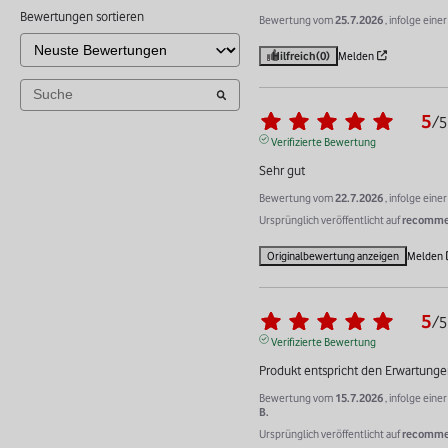
Bewertungen sortieren
Bewertung vom
25.7.2026
, infolge ein
Hilfreich
(0)
Melden
5
/
5
Verifizierte Bewertung
Sehr gut
Bewertung vom
22.7.2026
, infolge ein
Ursprünglich veröffentlicht auf
recommer
Originalbewertung anzeigen
Melden
5
/
5
Verifizierte Bewertung
Produkt entspricht den Erwartung
Bewertung vom
15.7.2026
, infolge ein
B.
Ursprünglich veröffentlicht auf
recommer