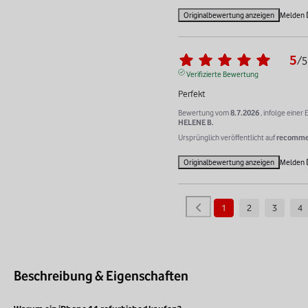
Originalbewertung anzeigen
Melden
5
/
5
Verifizierte Bewertung
Perfekt
Bewertung vom
8.7.2026
, infolge eine
HELENE B.
Ursprünglich veröffentlicht auf
recommer
Originalbewertung anzeigen
Melden
1
2
3
4
Beschreibung & Eigenschaften