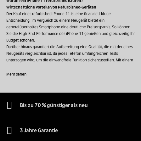
Warum ein iPhone 11 refurbished kaufen?
Wirtschaftliche Vorteile von Refurbished-Geräten
Der Kauf eines refurbished iPhone 11 ist eine finanziell kluge
Entscheidung. Im Vergleich zu einem Neugerät bietet ein
generalüberholtes Smartphone eine deutliche Preisersparnis. So können
Sie die High-End-Performance des iPhone 11 genießen und gleichzeitig Ihr
Budget schonen.
Darüber hinaus garantiert die Aufbereitung eine Qualität, die mit der eines
Neugeräts vergleichbar ist, da jedes Telefon umfangreichen Tests
unterzogen wird, um die einwandfreie Funktion sicherzustellen. Mit einem
refurbished Modell sparen Sie bares Geld und profitieren gleichzeitig von
Garantien sowie einem zuverlässigen Kundenservice.
Mehr sehen
Eine ökologische und verantwortungsbewusste Alternative
Die Entscheidung für ein refurbished iPhone 11 ist ein aktiver Beitrag zum
Umweltschutz. Die Herstellung eines neuen Telefons verbraucht seltene
Bis zu 70 % günstiger als neu
natürliche Ressourcen und verursacht erhebliche Mengen an
Treibhausgasen. Durch die Wahl eines generalüberholten Geräts helfen Sie
dabei, Elektroschrott zu reduzieren und natürliche Ressourcen zu schonen,
da die Gewinnung neuer Rohstoffe vermieden wird.
3 Jahre Garantie
Zudem fördert die Wiederaufbereitung eine Kreislaufwirtschaft durch die
Wiederverwendung bestehender Materialien. Dies ist eine