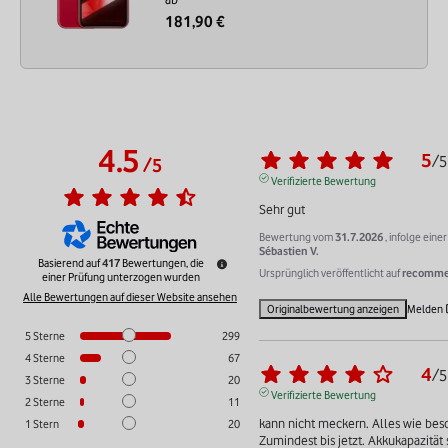
181,90 €
4.5
5
/
5
/
5
Verifizierte Bewertung
Sehr gut
Bewertung vom
31.7.2026
, infolge ein
Sébastien V.
Basierend auf
417
Bewertungen, die
Ursprünglich veröffentlicht auf
recommer
einer Prüfung unterzogen wurden
Alle Bewertungen auf dieser Website ansehen
Originalbewertung anzeigen
Melden
5
Sterne
299
4
Sterne
67
4
/
5
3
Sterne
20
Verifizierte Bewertung
2
Sterne
11
kann nicht meckern. Alles wie besch
1
Stern
20
Zumindest bis jetzt. Akkukapazität