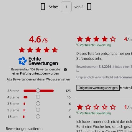
Seite:
von 2
4.6
4
/
5
/
5
Verifizierte Bewertung
Dieses Telefon entspricht meinen E
Stiftmodus sehr.
Bewertung vom
5.8.2026
, infolge eine
Basierend auf
152
Bewertungen, die
L.
einer Prüfung unterzogen wurden
Ursprünglich veröffentlicht auf
recommer
Alle Bewertungen auf dieser Website ansehen
Originalbewertung anzeigen
Melden
5
Sterne
123
4
Sterne
15
3
Sterne
6
1
/
5
2
Sterne
2
Verifizierte Bewertung
1
Stern
6
Ich habe immer noch nicht das richt
Es ist eine Woche her, seit ich gesc
Bewertungen sortieren
S22 und nicht das Galaxy S22 Ultra 