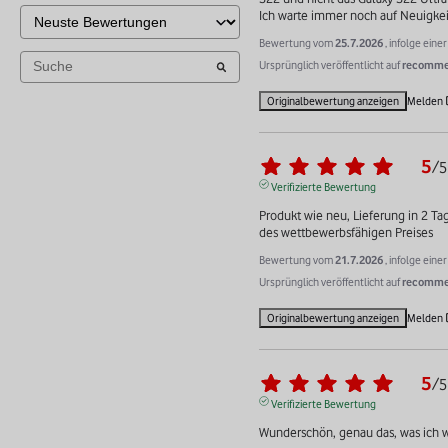
Ich warte immer noch auf Neuigkei
Bewertung vom
25.7.2026
, infolge ein
Ursprünglich veröffentlicht auf
recommer
Originalbewertung anzeigen
Melden
5
/
5
Verifizierte Bewertung
Produkt wie neu, Lieferung in 2 Ta
des wettbewerbsfähigen Preises
Bewertung vom
21.7.2026
, infolge ein
Ursprünglich veröffentlicht auf
recommer
Originalbewertung anzeigen
Melden
5
/
5
Verifizierte Bewertung
Wunderschön, genau das, was ich w