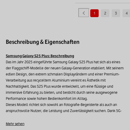
1
2
3
4
Beschreibung & Eigenschaften
Samsung Galaxy S25 Plus: Beschreibung
Das im Jahr 2025 eingeführte Samsung Galaxy S25 Plus hat sich als eines
der Flaggschiff-Modelle der neuen Galaxy-Generation etabliert. Mit seinem
edlen Design, den extrem schmalen Displayrändern und einer Premium-
Verarbeitung aus recyceltem Aluminium vereint es Ästhetik mit
Nachhaltigkeit. Das S25 Plus wurde entwickelt, um eine flüssige und
immersive Erfahrung zu bieten, und besticht durch seine ausgewogene
Performance sowie hohen Bedienkomfort im Alltag.
Dieses Modell richtet sich sowohl an Fotografie-Begeisterte als auch an
anspruchsvolle Nutzer, die Leistung und Zuverlässigkeit suchen. Dank 5G-
Kompatibilität und der intuitiven One UI Benutzeroberfläche garantiert es
eine schnelle Navigation und ein reibungsloses Nutzererlebnis, selbst bei
Mehr sehen
intensivem Multitasking. In Zusammenarbeit mit unserem Partner