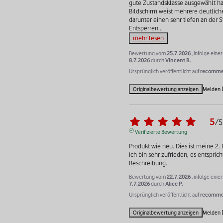
gute Zustandsklasse ausgewählt hat
Bildschirm weist mehrere deutliche 
darunter einen sehr tiefen an der St
Entsperren
...
mehr lesen
Bewertung vom
25.7.2026
, infolge ein
8.7.2026
durch
Vincent B.
Ursprünglich veröffentlicht auf
recommer
Originalbewertung anzeigen
Melden
5
/
5
Verifizierte Bewertung
Produkt wie neu. Dies ist meine 2. 
ich bin sehr zufrieden, es entspricht
Beschreibung.
Bewertung vom
22.7.2026
, infolge ein
7.7.2026
durch
Alice P.
Ursprünglich veröffentlicht auf
recommer
Originalbewertung anzeigen
Melden