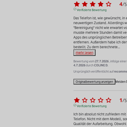
4
/
5
Verifizierte Bewertung
Das Telefon ist, wie gewünscht, in 
neuwertigen Zustand. Allerdings wa
"Bereinigung" nicht wie erwartet vol
musste mehrere Stunden damit verb
Apps des ursprünglichen Betreibers
entfernen. Außerdem habe ich den 
bestellt. Zu dem berechnete
...
mehr lesen
Bewertung vom
27.7.2026
, infolge ein
4.7.2026
durch
COLINE D.
Ursprünglich veröffentlicht auf
recommer
Originalbewertung anzeigen
Melden
1
/
5
Verifizierte Bewertung
Ich bin absolut nicht zufrieden mi
Telefon. Nicht mit dem Modell, son
Qualität der Aufarbeitung. Obwohl i