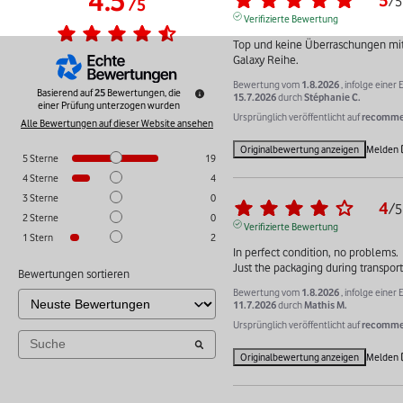
4.5
/
5
/
5
Verifizierte Bewertung
Top und keine Überraschungen mit
Galaxy Reihe.
Bewertung vom
1.8.2026
, infolge einer
Basierend auf
25
Bewertungen, die
15.7.2026
durch
Stéphanie C.
einer Prüfung unterzogen wurden
Ursprünglich veröffentlicht auf
recommer
Alle Bewertungen auf dieser Website ansehen
Originalbewertung anzeigen
Melden
5
Sterne
19
4
Sterne
4
3
Sterne
0
4
/
5
2
Sterne
0
Verifizierte Bewertung
1
Stern
2
In perfect condition, no problems. 

Just the packaging during transport 
Bewertungen sortieren
Bewertung vom
1.8.2026
, infolge einer
11.7.2026
durch
Mathis M.
Ursprünglich veröffentlicht auf
recommer
Originalbewertung anzeigen
Melden