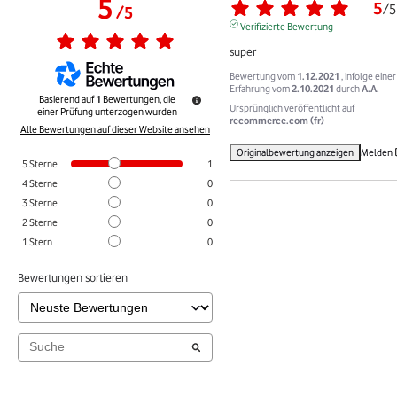
5
5
/
5
/
5
Verifizierte Bewertung
super
Bewertung vom
1.12.2021
, infolge einer
Erfahrung vom
2.10.2021
durch
A.A.
Basierend auf
1
Bewertungen, die
Ursprünglich veröffentlicht auf
einer Prüfung unterzogen wurden
recommerce.com (fr)
Alle Bewertungen auf dieser Website ansehen
Originalbewertung anzeigen
Melden
5
Sterne
1
4
Sterne
0
3
Sterne
0
2
Sterne
0
1
Stern
0
Bewertungen sortieren