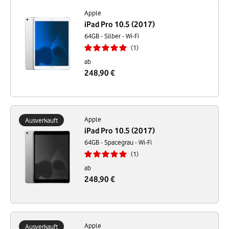
Preis. Du zahlst weniger als für ein Neugerät. Und Du tust der Umwelt
etwas Gutes.
Apple
iPad Pro 10.5 (2017)
64GB - Silber - Wi-Fi
1
ab
248,90 €
Apple
Ausverkauft
iPad Pro 10.5 (2017)
64GB - Spacegrau - Wi-Fi
1
ab
248,90 €
Apple
Ausverkauft