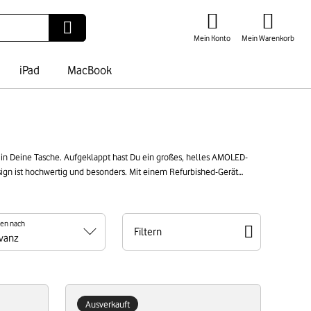
Mein Konto
Mein Warenkorb
iPad
MacBook
 in Deine Tasche. Aufgeklappt hast Du ein großes, helles AMOLED-
esign ist hochwertig und besonders. Mit einem Refurbished-Gerät
el Qualität.
ren nach
Filtern
Ausverkauft