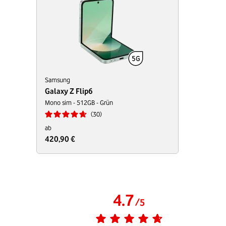
Samsung
Galaxy Z Flip6
Mono sim - 512GB - Grün
30
ab
420,90 €
4.7
/
5