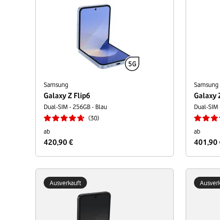
Samsung
Samsung
Galaxy Z Flip6
Galaxy 
Dual-SIM - 256GB - Blau
Dual-SIM 
30
ab
ab
420,90 €
401,90 
Ausverkauft
Ausverk