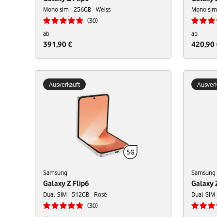
Mono sim - 256GB - Weiss
Mono sim 
30
ab
ab
391,90 €
420,90 
Ausverkauft
Ausverk
Samsung
Samsung
Galaxy Z Flip6
Galaxy 
Dual-SIM - 512GB - Rosé
Dual-SIM 
30