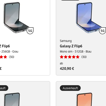
Samsung
Z Flip6
Galaxy Z Flip6
- 256GB - Grau
Mono sim - 512GB - Blau
30
30
ab
€
420,90 €
auft
Ausverkauft