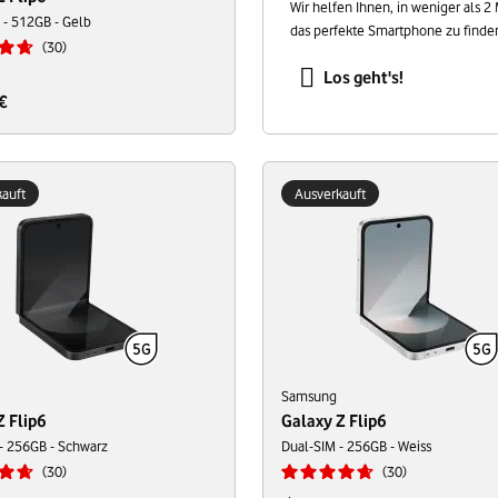
Wir helfen Ihnen, in weniger als 2
- 512GB - Gelb
das perfekte Smartphone zu finde
30
Los geht's!
€
auft
Ausverkauft
Samsung
Z Flip6
Galaxy Z Flip6
- 256GB - Schwarz
Dual-SIM - 256GB - Weiss
30
30