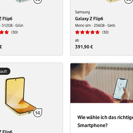
Samsung
Z Flip6
Galaxy Z Flip6
- 512GB - Grün
Mono sim - 256GB - Gelb
30
30
ab
€
391,90 €
auft
Wie wähle ich das richtig
Smartphone?
Z Flip6