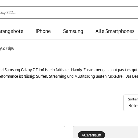
rangebote
iPhone
Samsung
Alle Smartphones
y Z Flip6
ed Samsung Galaxy Z Flip6 ist ein faltbares Handy. Zusammengeklappt passt es gut
rformance ist flüssig: Surfen, Streaming und Multitasking laufen ruckelfrei. Das D
 tust etwas für die Umwelt: Das Gerät schont Ressourcen und bietet trotzdem vi
Sortie
Ausverkauft