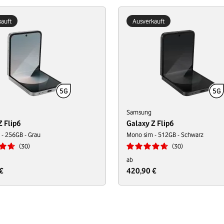
auft
Ausverkauft
Samsung
Z Flip6
Galaxy Z Flip6
- 256GB - Grau
Mono sim - 512GB - Schwarz
30
30
ab
€
420,90 €