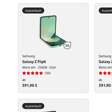
Ausverkauft
Ausverk
Samsung
Samsung
Galaxy Z Flip6
Galaxy 
Mono sim - 256GB - Grün
Mono sim 
30
ab
ab
391,90 €
391,90 
Ausverkauft