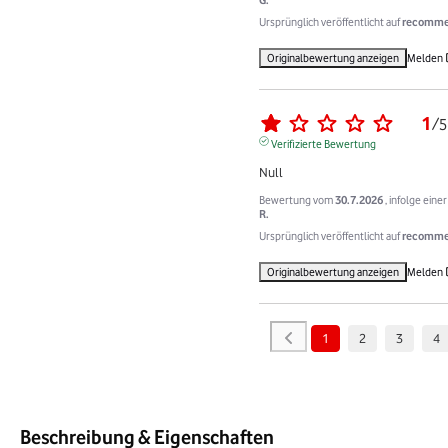
Ursprünglich veröffentlicht auf
recommer
Originalbewertung anzeigen
Melden
1
/
5
Verifizierte Bewertung
Null
Bewertung vom
30.7.2026
, infolge ein
R.
Ursprünglich veröffentlicht auf
recommer
Originalbewertung anzeigen
Melden
1
2
3
4
Beschreibung & Eigenschaften