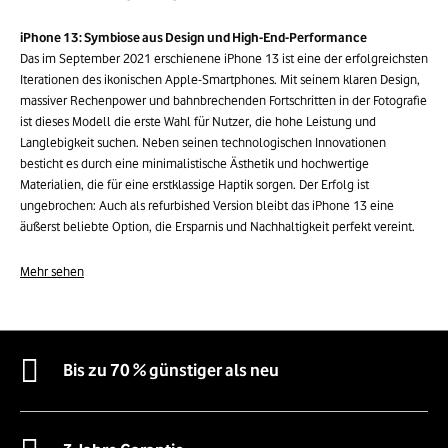
iPhone 13: Symbiose aus Design und High-End-Performance
Das im September 2021 erschienene iPhone 13 ist eine der erfolgreichsten
Iterationen des ikonischen Apple-Smartphones. Mit seinem klaren Design,
massiver Rechenpower und bahnbrechenden Fortschritten in der Fotografie
ist dieses Modell die erste Wahl für Nutzer, die hohe Leistung und
Langlebigkeit suchen. Neben seinen technologischen Innovationen
besticht es durch eine minimalistische Ästhetik und hochwertige
Materialien, die für eine erstklassige Haptik sorgen. Der Erfolg ist
ungebrochen: Auch als refurbished Version bleibt das iPhone 13 eine
äußerst beliebte Option, die Ersparnis und Nachhaltigkeit perfekt vereint.
Technische Highlights des iPhone 13
Mehr sehen
Super Retina XDR Display und elegantes Gehäuse
Das iPhone 13 verfügt über ein 6,1 Zoll großes Super Retina XDR OLED-
Display, das eine herausragende Bildqualität mit tiefem Schwarz, einer
Bis zu 70 % günstiger als neu
maximalen Helligkeit von bis zu 800 Nits (und 1200 Nits bei HDR-Inhalten)
sowie einer Auflösung von 2532 x 1170 Pixeln bietet. Das visuelle Erlebnis
ist gestochen scharf und immersiv – egal ob beim Surfen, Video-Streaming
oder Gaming. Dank der True Tone Technologie passt sich die