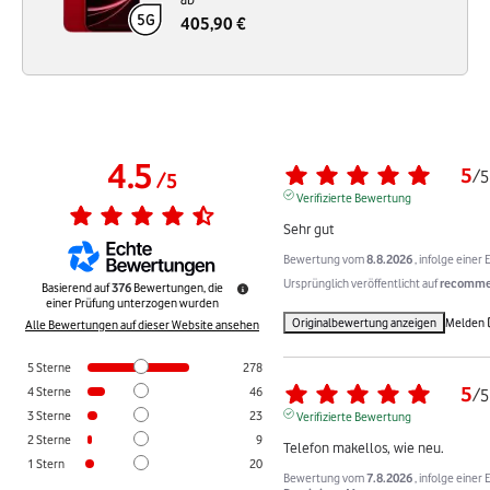
405,90 €
4.5
5
/
5
/
5
Verifizierte Bewertung
Sehr gut
Bewertung vom
8.8.2026
, infolge eine
Ursprünglich veröffentlicht auf
recommer
Basierend auf
376
Bewertungen, die
einer Prüfung unterzogen wurden
Originalbewertung anzeigen
Melden
Alle Bewertungen auf dieser Website ansehen
5
Sterne
278
5
4
Sterne
46
/
5
3
Sterne
23
Verifizierte Bewertung
2
Sterne
9
Telefon makellos, wie neu.
1
Stern
20
Bewertung vom
7.8.2026
, infolge eine