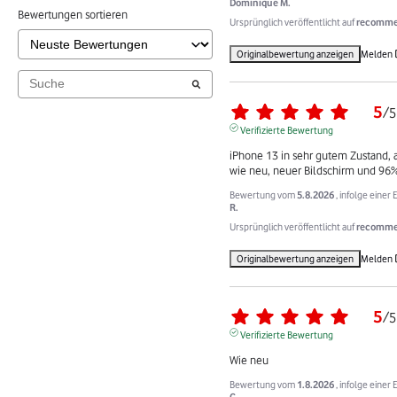
Dominique M.
Bewertungen sortieren
Ursprünglich veröffentlicht auf
recommer
Originalbewertung anzeigen
Melden
5
/
5
Verifizierte Bewertung
iPhone 13 in sehr gutem Zustand, a
wie neu, neuer Bildschirm und 96
Bewertung vom
5.8.2026
, infolge eine
R.
Ursprünglich veröffentlicht auf
recommer
Originalbewertung anzeigen
Melden
5
/
5
Verifizierte Bewertung
Wie neu
Bewertung vom
1.8.2026
, infolge eine
G.