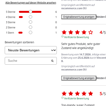
Alle Bewertungen auf dieser Website ansehen
Ursprünglich veröffentlicht auf
recommerce.com (fr)
5
Sterne
6
Originalbewertung anzeigen
Melden
4
Sterne
1
3
Sterne
0
2
Sterne
0
4
/
5
1
Stern
1
Verifizierte Bewertung
Bewertungen sortieren
Sehr gutes Produkt, sehr guter 
Zustand wie angekündigt
Bewertung vom
14.7.2026
, infolge einer
Erfahrung vom
25.6.2026
durch
Vincent
B.
Ursprünglich veröffentlicht auf
recommerce.com (fr)
Originalbewertung anzeigen
Melden
5
/
5
Verifizierte Bewertung
Top-Handy, super Zustand