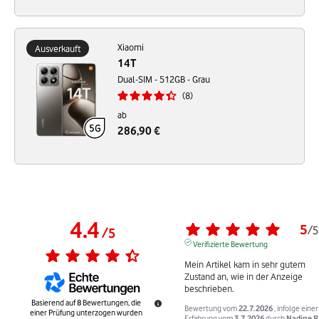
Xiaomi
Ausverkauft
14T
Dual-SIM - 512GB - Grau
8
ab
286,90 €
4.4
5
/
5
/
5
Verifizierte Bewertung
Mein Artikel kam in sehr gutem 
Zustand an, wie in der Anzeige 
beschrieben.
Basierend auf
8
Bewertungen, die
Bewertung vom
22.7.2026
, infolge einer
einer Prüfung unterzogen wurden
Erfahrung vom
3.7.2026
durch
Nadine R