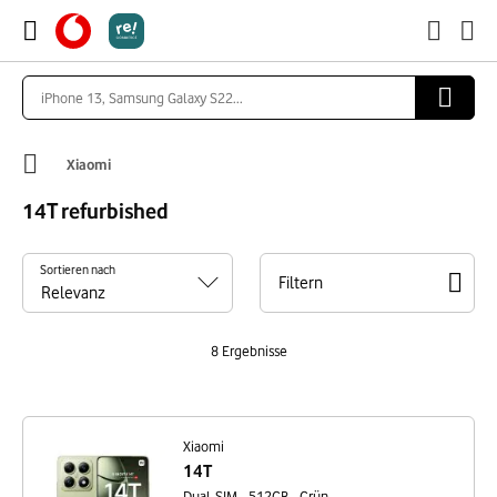
Xiaomi
14T refurbished
Sortieren nach
Filtern
8
Ergebnisse
Xiaomi
14T
Dual-SIM - 512GB - Grün