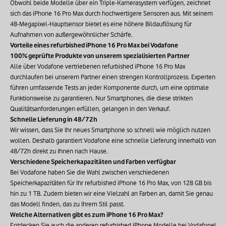
Obwohl beide Modelle über ein Triple-Kamerasystem verfügen, zeichnet
sich das iPhone 16 Pro Max durch hochwertigere Sensoren aus. Mit seinem
48-Megapixel-Hauptsensor bietet es eine höhere Bildauflösung für
Aufnahmen von außergewöhnlicher Schärfe.
Vorteile eines refurbished iPhone 16 Pro Max bei Vodafone
100% geprüfte Produkte von unserem spezialisierten Partner
Alle über Vodafone vertriebenen refurbished iPhone 16 Pro Max
durchlaufen bei unserem Partner einen strengen Kontrollprozess. Experten
führen umfassende Tests an jeder Komponente durch, um eine optimale
Funktionsweise zu garantieren. Nur Smartphones, die diese strikten
Qualitätsanforderungen erfüllen, gelangen in den Verkauf.
Schnelle Lieferung in 48/72h
Wir wissen, dass Sie Ihr neues Smartphone so schnell wie möglich nutzen
wollen. Deshalb garantiert Vodafone eine schnelle Lieferung innerhalb von
48/72h direkt zu Ihnen nach Hause.
Verschiedene Speicherkapazitäten und Farben verfügbar
Bei Vodafone haben Sie die Wahl zwischen verschiedenen
Speicherkapazitäten für Ihr refurbished iPhone 16 Pro Max, von 128 GB bis
hin zu 1 TB. Zudem bieten wir eine Vielzahl an Farben an, damit Sie genau
das Modell finden, das zu Ihrem Stil passt.
Welche Alternativen gibt es zum iPhone 16 Pro Max?
Entdecken Sie auch die anderen
refurbished iPhone
Modelle bei Vodafone!