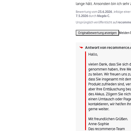
lange hält. Ansonsten bin ich sehr 
Bewertung vom
23.6.2026
, infolge ein
7.5.2026
durch
Magda C.
Ursprünglich veröffentlicht auf
recommer
Originalbewertung anzeigen
Melden
Antwort von
recommerce.
Hallo, 

vielen Dank, dass Sie sich di
genommen haben, Ihre Me
zu teilen. Wir freuen uns zu
dass Sie insgesamt mit dem
Produkt zufrieden sind, ver
aber Ihre Enttäuschung bez
des Akkus. Zögern Sie nicht,
einen Umtausch oder Frage
kontaktieren, wir helfen Ih
gerne weiter. 

Mit freundlichen Grüßen.

Anne-Sophie

Das recommerce-Team