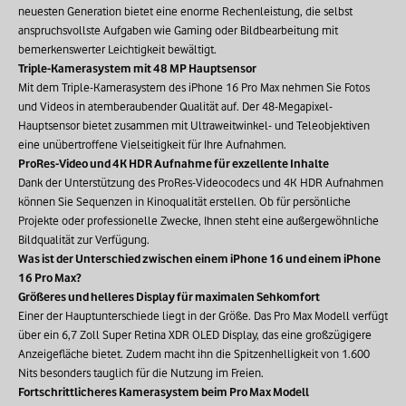
neuesten Generation bietet eine enorme Rechenleistung, die selbst
anspruchsvollste Aufgaben wie Gaming oder Bildbearbeitung mit
bemerkenswerter Leichtigkeit bewältigt.
Triple-Kamerasystem mit 48 MP Hauptsensor
Mit dem Triple-Kamerasystem des iPhone 16 Pro Max nehmen Sie Fotos
und Videos in atemberaubender Qualität auf. Der 48-Megapixel-
Hauptsensor bietet zusammen mit Ultraweitwinkel- und Teleobjektiven
eine unübertroffene Vielseitigkeit für Ihre Aufnahmen.
ProRes-Video und 4K HDR Aufnahme für exzellente Inhalte
Dank der Unterstützung des ProRes-Videocodecs und 4K HDR Aufnahmen
können Sie Sequenzen in Kinoqualität erstellen. Ob für persönliche
Projekte oder professionelle Zwecke, Ihnen steht eine außergewöhnliche
Bildqualität zur Verfügung.
Was ist der Unterschied zwischen einem iPhone 16 und einem iPhone
16 Pro Max?
Größeres und helleres Display für maximalen Sehkomfort
Einer der Hauptunterschiede liegt in der Größe. Das Pro Max Modell verfügt
über ein 6,7 Zoll Super Retina XDR OLED Display, das eine großzügigere
Anzeigefläche bietet. Zudem macht ihn die Spitzenhelligkeit von 1.600
Nits besonders tauglich für die Nutzung im Freien.
Fortschrittlicheres Kamerasystem beim Pro Max Modell