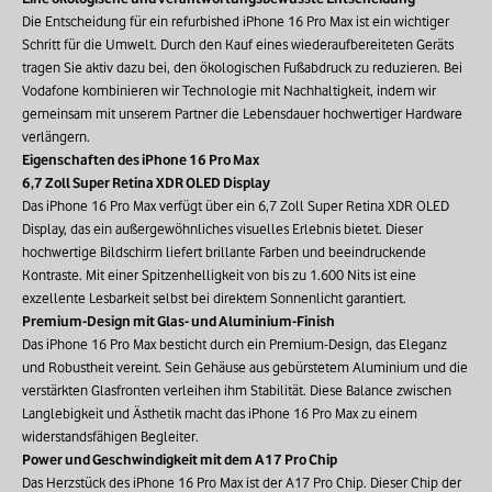
Die Entscheidung für ein refurbished iPhone 16 Pro Max ist ein wichtiger
Schritt für die Umwelt. Durch den Kauf eines wiederaufbereiteten Geräts
tragen Sie aktiv dazu bei, den ökologischen Fußabdruck zu reduzieren. Bei
Vodafone kombinieren wir Technologie mit Nachhaltigkeit, indem wir
gemeinsam mit unserem Partner die Lebensdauer hochwertiger Hardware
verlängern.
Eigenschaften des iPhone 16 Pro Max
6,7 Zoll Super Retina XDR OLED Display
Das iPhone 16 Pro Max verfügt über ein 6,7 Zoll Super Retina XDR OLED
Display, das ein außergewöhnliches visuelles Erlebnis bietet. Dieser
hochwertige Bildschirm liefert brillante Farben und beeindruckende
Kontraste. Mit einer Spitzenhelligkeit von bis zu 1.600 Nits ist eine
exzellente Lesbarkeit selbst bei direktem Sonnenlicht garantiert.
Premium-Design mit Glas- und Aluminium-Finish
Das iPhone 16 Pro Max besticht durch ein Premium-Design, das Eleganz
und Robustheit vereint. Sein Gehäuse aus gebürstetem Aluminium und die
verstärkten Glasfronten verleihen ihm Stabilität. Diese Balance zwischen
Langlebigkeit und Ästhetik macht das iPhone 16 Pro Max zu einem
widerstandsfähigen Begleiter.
Power und Geschwindigkeit mit dem A17 Pro Chip
Das Herzstück des iPhone 16 Pro Max ist der A17 Pro Chip. Dieser Chip der