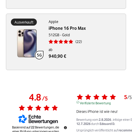
Apple
Ausverkauft
iPhone 16 Pro Max
512GB - Gold
22
ab
940,90 €
4.8
5
/
5
/
5
Verifizierte Bewertung
Dieses iPhone ist wie neu!
Bewertung vom
2.8.2026
, infolge einer
12.7.2026
durch
Edouard D.
Basierend auf
22
Bewertungen, die
Ursprünglich veröffentlicht auf
recommer
einer Prüfung unterzogen wurden