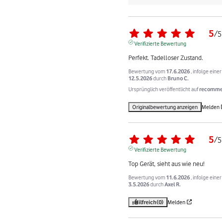
5
/
5
Verifizierte Bewertung
Perfekt. Tadelloser Zustand.
Bewertung vom
17.6.2026
, infolge ein
12.5.2026
durch
Bruno C.
Ursprünglich veröffentlicht auf
recommer
Originalbewertung anzeigen
Melden
5
/
5
Verifizierte Bewertung
Top Gerät, sieht aus wie neu!
Bewertung vom
11.6.2026
, infolge ein
3.5.2026
durch
Axel R.
Hilfreich
(0)
Melden