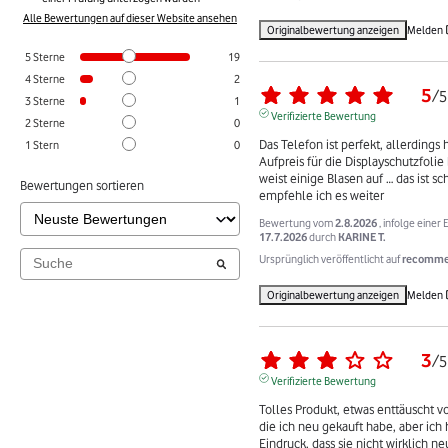
Alle Bewertungen auf dieser Website ansehen
Originalbewertung anzeigen
Melden
5
Sterne
19
4
Sterne
2
5
/
5
3
Sterne
1
Verifizierte Bewertung
2
Sterne
0
Das Telefon ist perfekt, allerdings 
1
Stern
0
Aufpreis für die Displayschutzfolie 
weist einige Blasen auf … das ist s
Bewertungen sortieren
empfehle ich es weiter
Bewertung vom
2.8.2026
, infolge einer
17.7.2026
durch
KARINE T.
Ursprünglich veröffentlicht auf
recommer
Originalbewertung anzeigen
Melden
3
/
5
Verifizierte Bewertung
Tolles Produkt, etwas enttäuscht von
die ich neu gekauft habe, aber ich 
Eindruck, dass sie nicht wirklich neu 