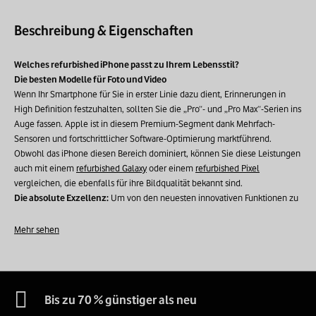
Beschreibung & Eigenschaften
Welches refurbished iPhone passt zu Ihrem Lebensstil?
Die besten Modelle für Foto und Video
Wenn Ihr Smartphone für Sie in erster Linie dazu dient, Erinnerungen in
High Definition festzuhalten, sollten Sie die „Pro“- und „Pro Max“-Serien ins
Auge fassen. Apple ist in diesem Premium-Segment dank Mehrfach-
Sensoren und fortschrittlicher Software-Optimierung marktführend.
Obwohl das iPhone diesen Bereich dominiert, können Sie diese Leistungen
auch mit einem
refurbished Galaxy
oder einem
refurbished Pixel
vergleichen, die ebenfalls für ihre Bildqualität bekannt sind.
Die absolute Exzellenz:
Um von den neuesten innovativen Funktionen zu
profitieren, ist das
refurbished iPhone 16
die ultimative Wahl. Es ist das
beste refurbished iPhone bei Vodafone für anspruchsvolle Content Creator.
Mehr sehen
Die Wahl der Experten:
Das
refurbished iPhone 15
, insbesondere in der
Pro-Version, bietet einen leistungsstarken optischen Zoom und das
ProRAW-Format für Aufnahmen auf professionellem Niveau.
Der sichere Wert:
Das
refurbished iPhone 14
bleibt ein Kraftpaket für
Bis zu 70 % günstiger als neu
Videos, dank des Action-Modus, der Ihre Aufnahmen wie eine Kinokamera