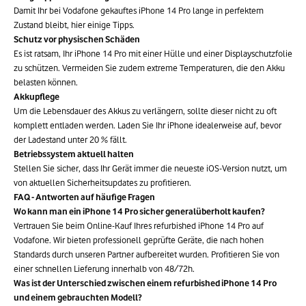
Damit Ihr bei Vodafone gekauftes iPhone 14 Pro lange in perfektem
Zustand bleibt, hier einige Tipps.
Schutz vor physischen Schäden
Es ist ratsam, Ihr iPhone 14 Pro mit einer Hülle und einer Displayschutzfolie
zu schützen. Vermeiden Sie zudem extreme Temperaturen, die den Akku
belasten können.
Akkupflege
Um die Lebensdauer des Akkus zu verlängern, sollte dieser nicht zu oft
komplett entladen werden. Laden Sie Ihr iPhone idealerweise auf, bevor
der Ladestand unter 20 % fällt.
Betriebssystem aktuell halten
Stellen Sie sicher, dass Ihr Gerät immer die neueste iOS-Version nutzt, um
von aktuellen Sicherheitsupdates zu profitieren.
FAQ - Antworten auf häufige Fragen
Wo kann man ein iPhone 14 Pro sicher generalüberholt kaufen?
Vertrauen Sie beim Online-Kauf Ihres refurbished iPhone 14 Pro auf
Vodafone. Wir bieten professionell geprüfte Geräte, die nach hohen
Standards durch unseren Partner aufbereitet wurden. Profitieren Sie von
einer schnellen Lieferung innerhalb von 48/72h.
Was ist der Unterschied zwischen einem refurbished iPhone 14 Pro
und einem gebrauchten Modell?