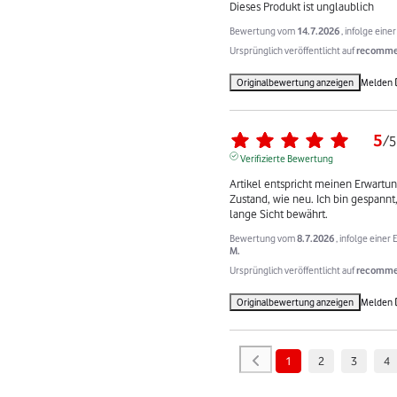
Dieses Produkt ist unglaublich
Bewertung vom
14.7.2026
, infolge ein
Ursprünglich veröffentlicht auf
recommer
Originalbewertung anzeigen
Melden
5
/
5
Verifizierte Bewertung
Artikel entspricht meinen Erwartun
Zustand, wie neu. Ich bin gespannt,
lange Sicht bewährt.
Bewertung vom
8.7.2026
, infolge eine
M.
Ursprünglich veröffentlicht auf
recommer
Originalbewertung anzeigen
Melden
1
2
3
4