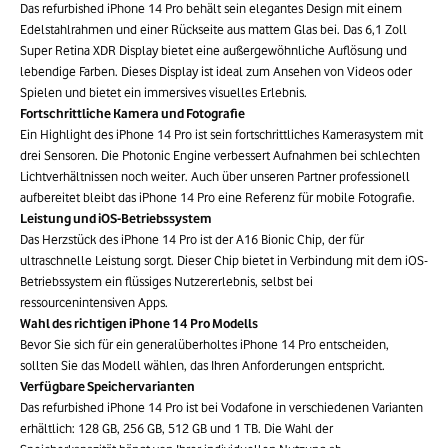
Das refurbished iPhone 14 Pro behält sein elegantes Design mit einem
Edelstahlrahmen und einer Rückseite aus mattem Glas bei. Das 6,1 Zoll
Super Retina XDR Display bietet eine außergewöhnliche Auflösung und
lebendige Farben. Dieses Display ist ideal zum Ansehen von Videos oder
Spielen und bietet ein immersives visuelles Erlebnis.
Fortschrittliche Kamera und Fotografie
Ein Highlight des iPhone 14 Pro ist sein fortschrittliches Kamerasystem mit
drei Sensoren. Die Photonic Engine verbessert Aufnahmen bei schlechten
Lichtverhältnissen noch weiter. Auch über unseren Partner professionell
aufbereitet bleibt das iPhone 14 Pro eine Referenz für mobile Fotografie.
Leistung und iOS-Betriebssystem
Das Herzstück des iPhone 14 Pro ist der A16 Bionic Chip, der für
ultraschnelle Leistung sorgt. Dieser Chip bietet in Verbindung mit dem iOS-
Betriebssystem ein flüssiges Nutzererlebnis, selbst bei
ressourcenintensiven Apps.
Wahl des richtigen iPhone 14 Pro Modells
Bevor Sie sich für ein generalüberholtes iPhone 14 Pro entscheiden,
sollten Sie das Modell wählen, das Ihren Anforderungen entspricht.
Verfügbare Speichervarianten
Das refurbished iPhone 14 Pro ist bei Vodafone in verschiedenen Varianten
erhältlich: 128 GB, 256 GB, 512 GB und 1 TB. Die Wahl der