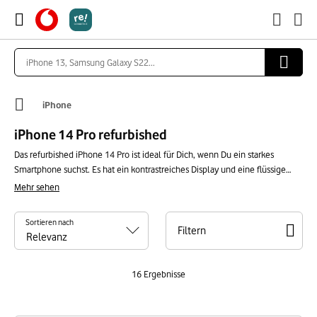
iPhone
iPhone 14 Pro refurbished
Das refurbished iPhone 14 Pro ist ideal für Dich, wenn Du ein starkes
Smartphone suchst. Es hat ein kontrastreiches Display und eine flüssige
Performance. Mit dem Pro-Kamera-System machst Du detailreiche Fotos
Mehr sehen
und Videos. Auch bei vielen Apps läuft Dein iPhone zuverlässig. Mit einem
Refurbished-Gerät sparst Du Geld im Vergleich zum Neukauf. Und Du
Sortieren nach
bekommst moderne Funktionen ohne Kompromisse. Außerdem nutzt Du
Filtern
vorhandene Technik weiter. Das iPhone 14 Pro refurbished bietet eine
solide Leistung zum fairen Preis und schont Ressourcen.
16
Ergebnisse