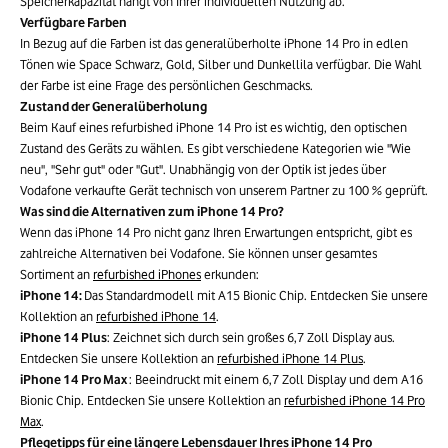
Speicherkapazität hängt von Ihrer individuellen Nutzung ab.
Verfügbare Farben
In Bezug auf die Farben ist das generalüberholte iPhone 14 Pro in edlen
Tönen wie Space Schwarz, Gold, Silber und Dunkellila verfügbar. Die Wahl
der Farbe ist eine Frage des persönlichen Geschmacks.
Zustand der Generalüberholung
Beim Kauf eines refurbished iPhone 14 Pro ist es wichtig, den optischen
Zustand des Geräts zu wählen. Es gibt verschiedene Kategorien wie "Wie
neu", "Sehr gut" oder "Gut". Unabhängig von der Optik ist jedes über
Vodafone verkaufte Gerät technisch von unserem Partner zu 100 % geprüft.
Was sind die Alternativen zum iPhone 14 Pro?
Wenn das iPhone 14 Pro nicht ganz Ihren Erwartungen entspricht, gibt es
zahlreiche Alternativen bei Vodafone. Sie können unser gesamtes
Sortiment an
refurbished iPhones
erkunden:
iPhone 14:
Das Standardmodell mit A15 Bionic Chip. Entdecken Sie unsere
Kollektion an
refurbished iPhone 14
.
iPhone 14 Plus
: Zeichnet sich durch sein großes 6,7 Zoll Display aus.
Entdecken Sie unsere Kollektion an
refurbished iPhone 14 Plus
.
iPhone 14 Pro Max
: Beeindruckt mit einem 6,7 Zoll Display und dem A16
Bionic Chip. Entdecken Sie unsere Kollektion an
refurbished iPhone 14 Pro
Max
.
Pflegetipps für eine längere Lebensdauer Ihres iPhone 14 Pro