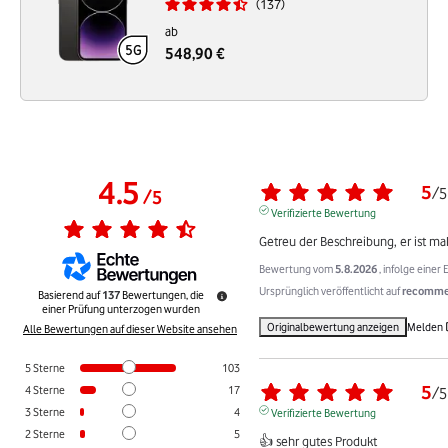
137
ab
548,90 €
4.5
5
/
5
/
5
Verifizierte Bewertung
Getreu der Beschreibung, er ist ma
Bewertung vom
5.8.2026
, infolge eine
Ursprünglich veröffentlicht auf
recommer
Basierend auf
137
Bewertungen, die
einer Prüfung unterzogen wurden
Originalbewertung anzeigen
Melden
Alle Bewertungen auf dieser Website ansehen
5
Sterne
103
5
4
Sterne
17
/
5
3
Sterne
4
Verifizierte Bewertung
2
Sterne
5
👍 sehr gutes Produkt