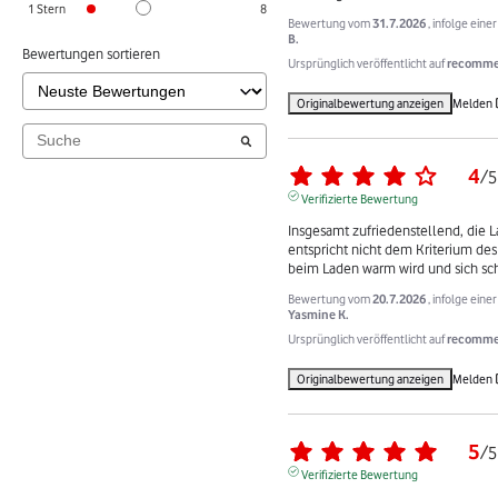
1
Stern
8
Bewertung vom
31.7.2026
, infolge ein
B.
Bewertungen sortieren
Ursprünglich veröffentlicht auf
recommer
Originalbewertung anzeigen
Melden
4
/
5
Verifizierte Bewertung
Insgesamt zufriedenstellend, die L
entspricht nicht dem Kriterium des 
beim Laden warm wird und sich sch
Bewertung vom
20.7.2026
, infolge ein
Yasmine K.
Ursprünglich veröffentlicht auf
recommer
Originalbewertung anzeigen
Melden
5
/
5
Verifizierte Bewertung