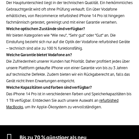
Der Hauptunterschied liegt in der technischen Qualität. Ein herkömmliches
Gebrauchtgerät wird oft ohne Prüfung verkauft. Ein über Vodafone
erhältliches, von Recommerce refurbished iPhone 14 Pro ist hingegen
fachmännisch getestet, gereinigt und mit einer Garantie versehen.
Welche optischen Zustände sind verfügbar?
Wir bieten Kategorien wie "Wie neu", "Sehr gut" oder "Gut" an. Die
Einstufung bezieht sich nur auf die Optik der Vodafone refurbished Geräte
– technisch sind alle zu 100 % funktionsfähig.
Welche Garantie bietet Vodafone an?
Die Zufriedenheit unserer Kunden hat Priorität. Daher profitiert jedes über
unsere Plattform gekaufte iPhone von einer Garantie von bis zu 3 Jahren
auf technische Defekte. Zudem bieten wir ein Rückgaberecht an, falls das
Gerät nicht Ihren Erwartungen entspricht.
Welche Kapazitäten und Farben sind verfügbar?
Das iPhone 14 Pro ist in verschiedenen Farben und Speicherkapazitäten bis
1 TB verfügbar. Entdecken Sie auch unsere Auswahl an
refurbished
MacBooks
, um Ihr Apple-Ökosystem zu vervollständigen.
Bis zu 70 % günstiger als neu