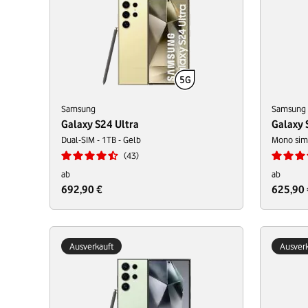
Samsung
Samsung
Galaxy S24 Ultra
Galaxy 
Dual-SIM - 1TB - Gelb
Mono sim 
43
ab
ab
692,90 €
625,90 
Ausverkauft
Ausverk