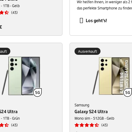
Wir helfen Ihnen, in weniger als 2
- 1TB - Gelb
das perfekte Smartphone zu finde
43
Los geht's!
€
auft
Ausverkauft
Samsung
S24 Ultra
Galaxy S24 Ultra
- 1TB - Grün
Mono sim - 512GB - Gelb
43
43