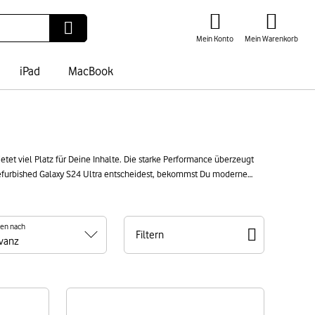
Mein Konto
Mein Warenkorb
iPad
MacBook
tet viel Platz für Deine Inhalte. Die starke Performance überzeugt
refurbished Galaxy S24 Ultra entscheidest, bekommst Du moderne
eiswert und nachhaltig.
ren nach
Filtern