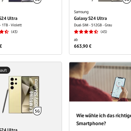
Samsung
S24 Ultra
Galaxy S24 Ultra
 1TB - Violett
Dual-SIM - 512GB - Grau
43
43
ab
€
663,90 €
auft
Wie wähle ich das richtig
Smartphone?
S24 Ultra