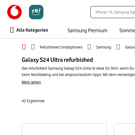
Alle Kategorien
Samsung Premium
Somme
Refurbished Smartphones
Samsung
Galax
Galaxy S24 Ultra refurbished
Das refurbished Samsung Galaxy S24 Ultra ist ideal für Dich, wenn D
beim Multitasking und bei anspruchsvollen Apps. Mit dem vielseitig
Samsung-Technologie zu einem niedrigeren Preis als beim Neukauf. Su
Mehr sehen
42
Ergebnisse