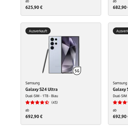
ab
ab
625,90 €
682,90 
Ausverkauft
Ausverk
Samsung
Samsung
Galaxy S24 Ultra
Galaxy 
Dual-SIM - 1TB - Blau
Dual-SIM 
43
ab
ab
692,90 €
692,90 