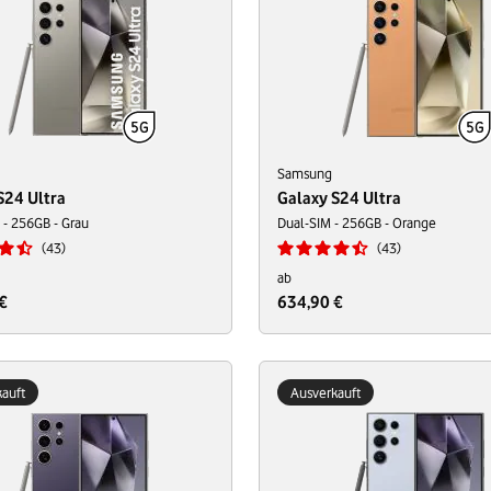
Samsung
S24 Ultra
Galaxy S24 Ultra
- 256GB - Grau
Dual-SIM - 256GB - Orange
43
43
ab
€
634,90 €
auft
Ausverkauft