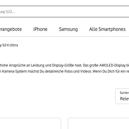
rangebote
iPhone
Samsung
Alle Smartphones
y S24 Ultra
u hohe Ansprüche an Leistung und Display-Größe hast. Das große AMOLED-Display bie
en Kamera-System machst Du detailreiche Fotos und Videos. Wenn Du Dich für ein 
per für alle, die ein großes und leistungsstarkes Android-Smartphone wollen – pr
Sortie