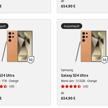
ab
€
654,90 €
auft
Ausverkauft
Samsung
S24 Ultra
Galaxy S24 Ultra
- 1TB - Orange
Mono sim - 512GB - Orange
43
43
ab
€
654,90 €