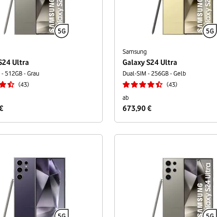
Samsung
S24 Ultra
Galaxy S24 Ultra
- 512GB - Grau
Dual-SIM - 256GB - Gelb
43
43
ab
€
673,90 €