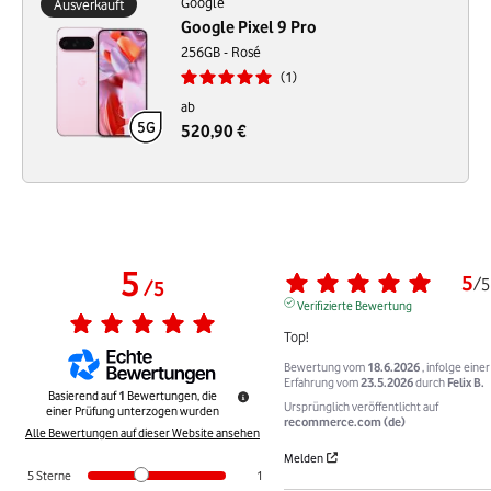
Google
Ausverkauft
Google Pixel 9 Pro
256GB - Rosé
1
ab
520,90 €
5
5
/
5
/
5
Verifizierte Bewertung
Top!
Bewertung vom
18.6.2026
, infolge einer
Erfahrung vom
23.5.2026
durch
Felix B.
Basierend auf
1
Bewertungen, die
Ursprünglich veröffentlicht auf
einer Prüfung unterzogen wurden
recommerce.com (de)
Alle Bewertungen auf dieser Website ansehen
Melden
5
Sterne
1