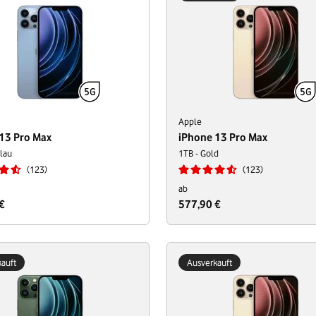
Apple
13 Pro Max
iPhone 13 Pro Max
lau
1TB - Gold
123
123
ab
€
577,90 €
auft
Ausverkauft