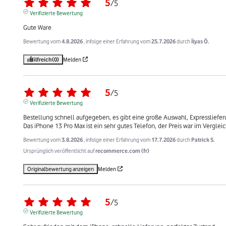
5
/
5
Verifizierte Bewertung
Gute Ware
Bewertung vom
4.8.2026
, infolge einer Erfahrung vom
25.7.2026
durch
İlyas Ö.
Hilfreich
(0)
Melden
5
/
5
Verifizierte Bewertung
Bestellung schnell aufgegeben, es gibt eine große Auswahl, Expresslieferung
Das iPhone 13 Pro Max ist ein sehr gutes Telefon, der Preis war im Vergle
Bewertung vom
3.8.2026
, infolge einer Erfahrung vom
17.7.2026
durch
Patrick S.
Ursprünglich veröffentlicht auf
recommerce.com (fr)
Originalbewertung anzeigen
Melden
5
/
5
Verifizierte Bewertung