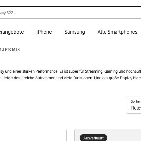
rangebote
iPhone
Samsung
Alle Smartphones
13 Pro Max
y und einer starken Performance. Es ist super für Streaming, Gaming und hochauf
nd das große Display bietet viel Platz für Deine Inhalte. Und stellt Bilder, Apps und Co. klar und
n ausgereiftes Pro-Modell zum kleinen Preis. Du nutzt bestehende Technik weiter. U
Sortie
Ausverkauft