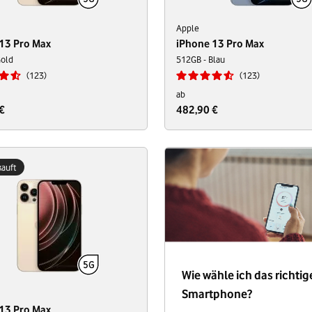
Apple
13 Pro Max
iPhone 13 Pro Max
Gold
512GB - Blau
123
123
ab
€
482,90 €
auft
Wie wähle ich das richtig
Smartphone?
13 Pro Max