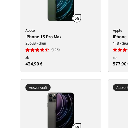
Apple
Apple
iPhone 13 Pro Max
iPhone 
256GB - Grün
1TB - Grü
123
ab
ab
434,90 €
577,90 
Ausverkauft
Ausverk