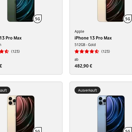
Apple
13 Pro Max
iPhone 13 Pro Max
n
512GB - Gold
123
123
ab
€
482,90 €
auft
Ausverkauft