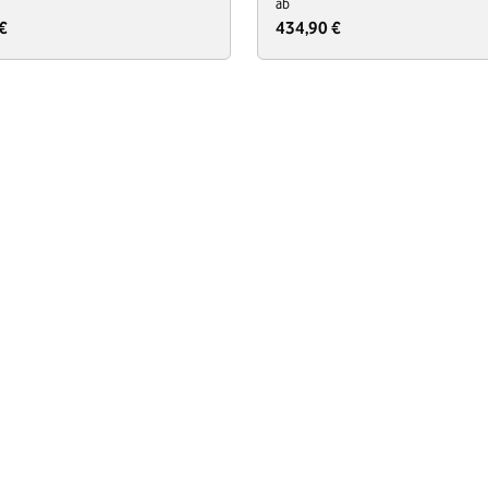
ab
€
434,90 €