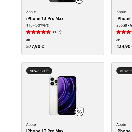
Apple
Apple
iPhone 13 Pro Max
iPhone 
1TB - Schwarz
256GB - 
123
ab
ab
577,90 €
434,90 
Ausverkauft
Ausverk
Apple
Apple
iPhone 13 Pro Max
iPhone 