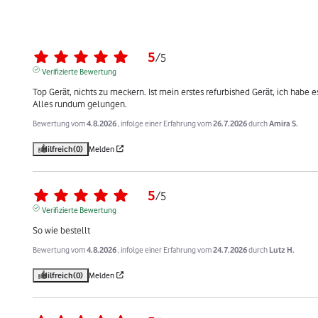
5
/
5
Verifizierte Bewertung
Top Gerät, nichts zu meckern. Ist mein erstes refurbished Gerät, ich habe
Alles rundum gelungen.
Bewertung vom
4.8.2026
, infolge einer Erfahrung vom
26.7.2026
durch
Amira S.
Hilfreich
(0)
Melden
5
/
5
Verifizierte Bewertung
So wie bestellt
Bewertung vom
4.8.2026
, infolge einer Erfahrung vom
24.7.2026
durch
Lutz H.
Hilfreich
(0)
Melden