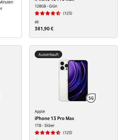
 Minuten
128GB - Grün
n!
123
ab
381,90 €
Ausverkauft
Apple
iPhone 13 Pro Max
1TB - Silber
123