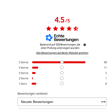
4.5
/
5
Basierend auf
123
Bewertungen, die
einer Prüfung unterzogen wurden
Alle Bewertungen auf dieser Website ansehen
5
Sterne
98
4
Sterne
11
3
Sterne
5
2
Sterne
1
1
Stern
8
Bewertungen sortieren