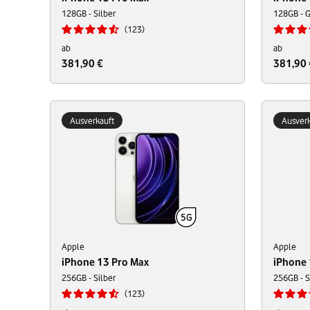
128GB - Silber
128GB - 
123
ab
ab
381,90 €
381,90 
Ausverkauft
Ausverk
Apple
Apple
iPhone 13 Pro Max
iPhone 
256GB - Silber
256GB - 
123