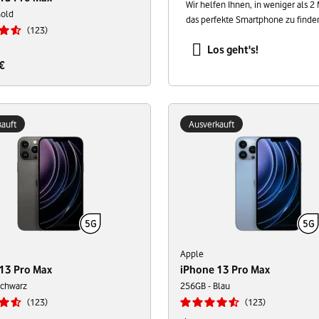
Wir helfen Ihnen, in weniger als 2
Gold
das perfekte Smartphone zu finde
123
Los geht's!
€
auft
Ausverkauft
Apple
13 Pro Max
iPhone 13 Pro Max
Schwarz
256GB - Blau
123
123