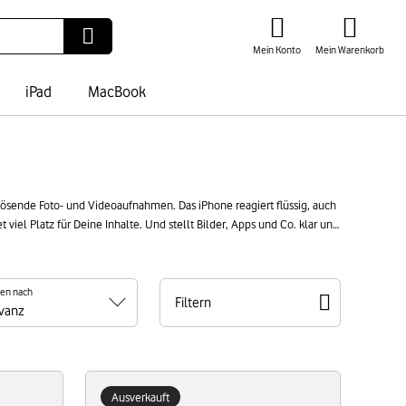
Mein Konto
Mein Warenkorb
iPad
MacBook
lösende Foto- und Videoaufnahmen. Das iPhone reagiert flüssig, auch
nd entscheidest Dich damit für eine starke und preisbewusste
ren nach
Filtern
Ausverkauft