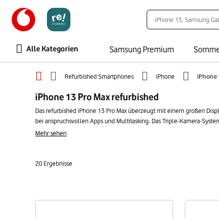
Alle Kategorien
Samsung Premium
Somme
Refurbished Smartphones
iPhone
iPhone 
iPhone 13 Pro Max refurbished
Das refurbished iPhone 13 Pro Max überzeugt mit einem großen Displa
bei anspruchsvollen Apps und Multitasking. Das Triple-Kamera-System liefert detailreiche Aufnahmen und viele Funktionen. U
flüssig dar. Mit einem refurbished iPhone 13 Pro Max holst Du Dir ei
Mehr sehen
Alternative.
20
Ergebnisse