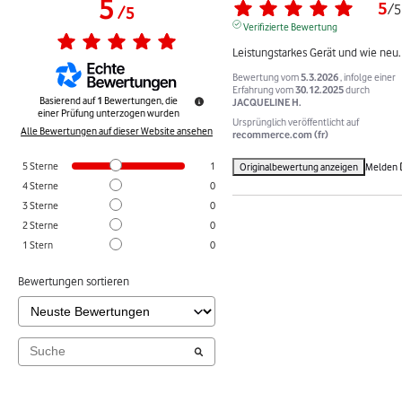
5
5
/
5
/
5
Verifizierte Bewertung
Leistungstarkes Gerät und wie neu.
Bewertung vom
5.3.2026
, infolge einer
Erfahrung vom
30.12.2025
durch
Basierend auf
1
Bewertungen, die
JACQUELINE H.
einer Prüfung unterzogen wurden
Ursprünglich veröffentlicht auf
Alle Bewertungen auf dieser Website ansehen
recommerce.com (fr)
5
Sterne
1
Originalbewertung anzeigen
Melden
4
Sterne
0
3
Sterne
0
2
Sterne
0
1
Stern
0
Bewertungen sortieren