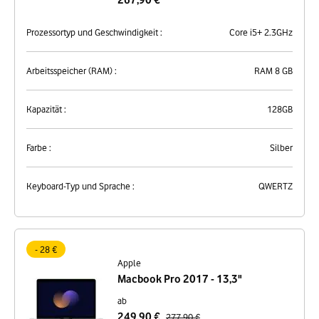
267,90 €
Prozessortyp und Geschwindigkeit :
Core i5+ 2.3GHz
Arbeitsspeicher (RAM) :
RAM 8 GB
Kapazität :
128GB
Farbe :
Silber
Keyboard-Typ und Sprache :
QWERTZ
- 28 €
Apple
Macbook Pro 2017 - 13,3"
ab
249,90 €
277,90 €