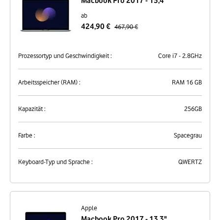
Macbook Pro 2017 - 15,4"
ab
424,90 €
467,90 €
Prozessortyp und Geschwindigkeit :
Core i7 - 2.8GHz
Arbeitsspeicher (RAM) :
RAM 16 GB
Kapazität :
256GB
Farbe :
Spacegrau
Keyboard-Typ und Sprache :
QWERTZ
Apple
Macbook Pro 2017 - 13,3"