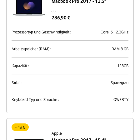
Macbook Pro 2017 - 13,3"
ab
286,90 €
Prozessortyp und Geschwindigkeit :
Core i5+ 2.3GHz
Arbeitsspeicher (RAM) :
RAM 8 GB
Kapazität :
128GB
Farbe :
Spacegrau
Keyboard-Typ und Sprache :
QWERTY
- 43 €
Apple