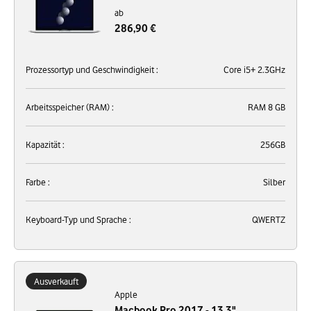
ab
286,90 €
Prozessortyp und Geschwindigkeit :
Core i5+ 2.3GHz
Arbeitsspeicher (RAM) :
RAM 8 GB
Kapazität :
256GB
Farbe :
Silber
Keyboard-Typ und Sprache :
QWERTZ
Ausverkauft
Apple
Macbook Pro 2017 - 13,3"