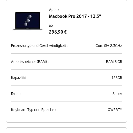
nutzt vorhandene Technik weiter und schonst dadurch die Umwelt. Und Du
bekommst ein aufbereitetes Gerät in gewohnter Apple-Qualität.
Apple
Macbook Pro 2017 - 13,3"
ab
296,90 €
Prozessortyp und Geschwindigkeit :
Core i5+ 2.3GHz
Arbeitsspeicher (RAM) :
RAM 8 GB
Kapazität :
128GB
Farbe :
Silber
Keyboard-Typ und Sprache :
QWERTY