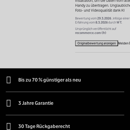
Installation, um die Daten vom alte
Handy zu übertragen. Unglaubliche
Foto- und Videoqualität dank KI
Bewertung vom
29.3.2026
, infolge einer
Erfahrung vom
8.3.2026
durch
W T.
Ursprünglich veröffentlicht auf
recommerce.com (fr)
Originalbewertung anzeigen
Melden
Bis zu 70 % günstiger als neu
3 Jahre Garantie
30 Tage Rückgaberecht