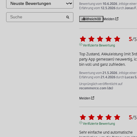
Bewertung vom
10.6.2026
, infolge einer
Erfahrung vom
12.5.2026
durch
Jonas F.
Hilfreich
(0)
Melden
5
/
5
Verifizierte Bewertung
Top Zustand, Akkuleistung (mit 3rd 
party App gemessen) neuwertig, ic
bin voll und ganz zufrieden.
Bewertung vom
21.5.2026
, infolge einer
Erfahrung vom
21.4.2026
durch
Lucas S
Ursprünglich veröffentlicht auf
recommerce.com (de)
Melden
5
/
5
Verifizierte Bewertung
Sehr einfache und automatische 