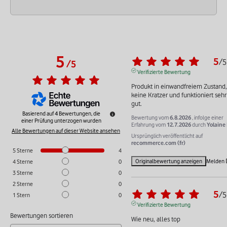
5
5
/
5
/
5
Verifizierte Bewertung
Produkt in einwandfreiem Zustand, 
keine Kratzer und funktioniert sehr 
gut.
Basierend auf
4
Bewertungen, die
Bewertung vom
6.8.2026
, infolge einer
einer Prüfung unterzogen wurden
Erfahrung vom
12.7.2026
durch
Yolaine 
Alle Bewertungen auf dieser Website ansehen
Ursprünglich veröffentlicht auf
recommerce.com (fr)
5
Sterne
4
Originalbewertung anzeigen
Melden
4
Sterne
0
3
Sterne
0
2
Sterne
0
5
/
5
1
Stern
0
Verifizierte Bewertung
Bewertungen sortieren
Wie neu, alles top