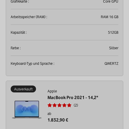
Grafikkarte :
Core GPU
Arbeitsspeicher (RAM) :
RAM 16 GB
Kapazität :
512GB
Farbe :
Silber
Keyboard-Typ und Sprache :
QWERTZ
Ausverkauft
Apple
MacBook Pro 2021 - 14,2"
2
ab
1.832,90 €