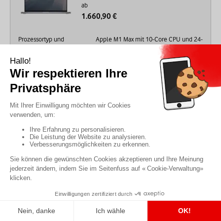
ab
1.660,90 €
Prozessortyp und
Apple M1 Max mit 10-Core CPU und 24-
Grafikkarte :
Core GPU
Arbeitsspeicher (RAM) :
RAM 64 GB
Kapazität :
512GB
Farbe :
Spacegrau
Keyboard-Typ und Sprache :
QWERTZ
Ausverkauft
Apple
MacBook Pro 2021 - 16,2"