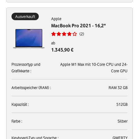
Ausverkauft
Apple
MacBook Pro 2021 - 16,2"
2
ab
1.345,90 €
Prozessortyp und
Apple M1 Max mit 10-Core CPU und 24-
Grafikkarte :
Core GPU
Arbeitsspeicher (RAM) :
RAM 32 GB
Kapazität :
512GB
Farbe :
Silber
Keyboard-Typ und Sprache :
QWERTY