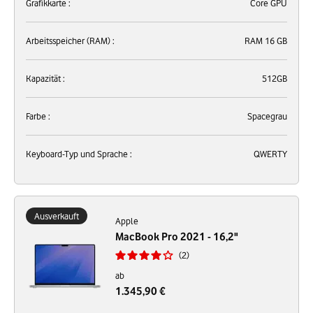
Grafikkarte :
Core GPU
Arbeitsspeicher (RAM) :
RAM 16 GB
Kapazität :
512GB
Farbe :
Spacegrau
Keyboard-Typ und Sprache :
QWERTY
Ausverkauft
Apple
MacBook Pro 2021 - 16,2"
2
ab
1.345,90 €