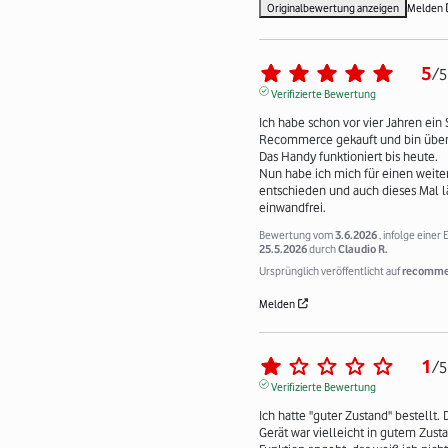
Originalbewertung anzeigen
Melden
5
/
5
Verifizierte Bewertung
Ich habe schon vor vier Jahren ein 
Recommerce gekauft und bin übera
Das Handy funktioniert bis heute.

Nun habe ich mich für einen weiter
entschieden und auch dieses Mal läu
einwandfrei.
Bewertung vom
3.6.2026
, infolge einer
25.5.2026
durch
Claudio R.
Ursprünglich veröffentlicht auf
recomme
Melden
1
/
5
Verifizierte Bewertung
Ich hatte "guter Zustand" bestellt. 
Gerät war vielleicht in gutem Zusta