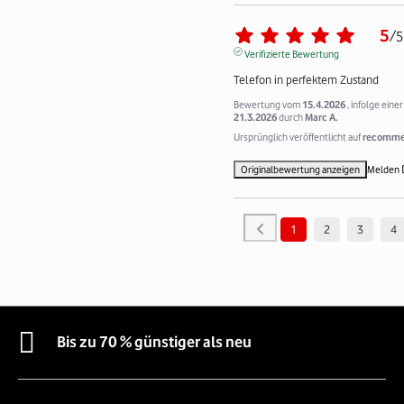
5
/
5
Verifizierte Bewertung
Telefon in perfektem Zustand
Bewertung vom
15.4.2026
, infolge ein
21.3.2026
durch
Marc A.
Ursprünglich veröffentlicht auf
recommer
Originalbewertung anzeigen
Melden
1
2
3
4
Bis zu 70 % günstiger als neu