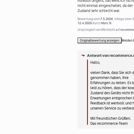
Funktion angeht, das weiß ich nicht,
nicht einmal eingeschaltet, da der
Zustand sehr schlecht war.
Bewertung vom
7.5.2026
, infolge einer
12.4.2026
durch
Marc R.
Ursprünglich veröffentlicht auf
recommer
Originalbewertung anzeigen
Melden
Antwort von
recommerce.
Hallo, 

vielen Dank, dass Sie sich di
genommen haben, Ihre 
Erfahrungen zu teilen. Es tu
leid zu hören, dass der kos
Zustand des Geräts nicht Ih
Erwartungen entsprochen ha
Feedback ist wertvoll und hi
unseren Service zu verbesse
Mit freundlichen Grüßen.

Das recommerce-Team