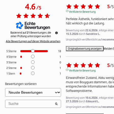
4.6
5
/
5
/
5
Verifizierte Bewertung
Perfekte Ästhetik, funktioniert sehr
hält wirklich gut die Ladung.
Bewertung vom
22.6.2026
, infolge ein
Basierend auf
21
Bewertungen, die
15.5.2026
durch
Sandrine L.
einer Prüfung unterzogen wurden
Ursprünglich veröffentlicht auf
recommer
Alle Bewertungen auf dieser Website ansehen
Originalbewertung anzeigen
Melden
5
Sterne
18
4
Sterne
1
3
Sterne
0
5
/
5
2
Sterne
1
Verifizierte Bewertung
1
Stern
1
Einwandfreier Zustand, Akku wenig 
muss von Bouygues stammen, da ic
Bewertungen sortieren
entsprechende Informationen habe,
Softwareprobleme.
Bewertung vom
19.6.2026
, infolge ein
27.5.2026
durch
Edouard L.
Ursprünglich veröffentlicht auf
recommer