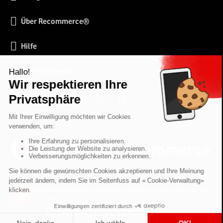
Über Recommerce®
Hilfe
Soziale Netzwerke
2026 RECOMMERCE® SOLUTIONS SA (Betreiber der Webseite und Verkäufer der auf
der Webseite angebotenen Produkte)
54 Avenue Lénine - 94250 Gentilly - Frankreich- UstId: FR01513969402 - Alle Rechte
Exklusiv benachrichtigt werden
vorbehalten.