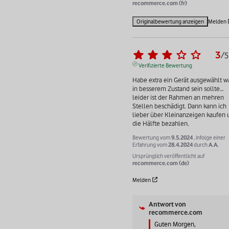
recommerce.com (fr)
Originalbewertung anzeigen
Melden
3
/
5
Verifizierte Bewertung
Habe extra ein Gerät ausgewählt wa
in besserem Zustand sein sollte…
leider ist der Rahmen an mehren 
Stellen beschädigt. Dann kann ich 
lieber über Kleinanzeigen kaufen 
die Hälfte bezahlen.
Bewertung vom
9.5.2024
, infolge einer
Erfahrung vom
28.4.2024
durch
A.A.
Ursprünglich veröffentlicht auf
recommerce.com (de)
Melden
Antwort von
recommerce.com
Guten Morgen, 
