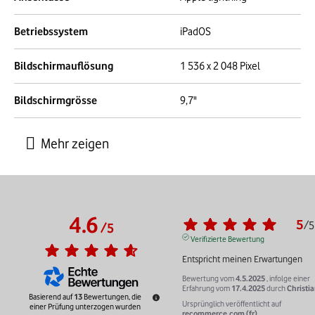
Betriebssystem
iPadOS
Bildschirmauflösung
1 536 x 2 048 Pixel
Bildschirmgrösse
9,7"
4.6
5
/
5
/
5
Verifizierte Bewertung
Entspricht meinen Erwartungen
Bewertung vom
4.5.2025
, infolge einer
Erfahrung vom
17.4.2025
durch
Christia
Basierend auf
13
Bewertungen, die
Ursprünglich veröffentlicht auf
einer Prüfung unterzogen wurden
recommerce.com (fr)