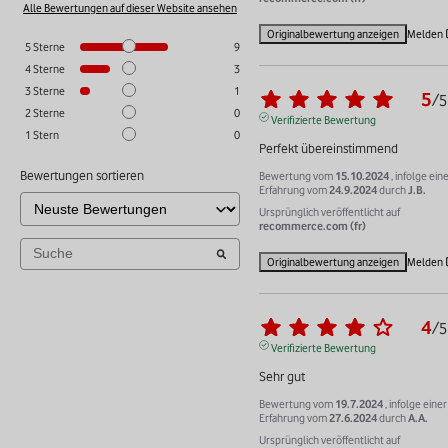
Alle Bewertungen auf dieser Website ansehen
Originalbewertung anzeigen
Melden
5
Sterne
9
4
Sterne
3
3
Sterne
1
5
/
5
2
Sterne
0
Verifizierte Bewertung
1
Stern
0
Perfekt übereinstimmend
Bewertungen sortieren
Bewertung vom
15.10.2024
, infolge ein
Erfahrung vom
24.9.2024
durch
J.B.
Ursprünglich veröffentlicht auf
recommerce.com (fr)
Originalbewertung anzeigen
Melden
4
/
5
Verifizierte Bewertung
Sehr gut
Bewertung vom
19.7.2024
, infolge einer
Erfahrung vom
27.6.2024
durch
A.A.
Ursprünglich veröffentlicht auf