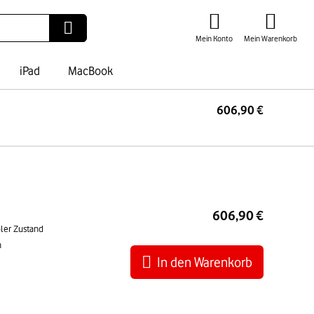
Mein Konto
Mein Warenkorb
iPad
MacBook
606,90 €
I
War
606,90 €
bler Zustand
n
In den Warenkorb