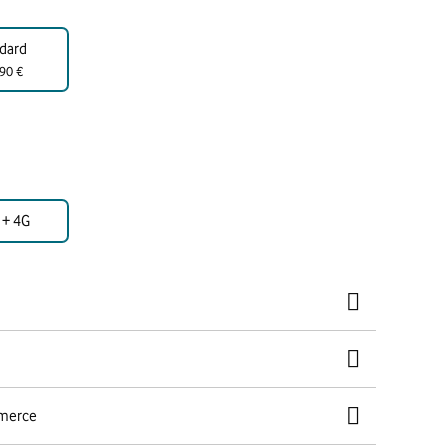
dard
90 €
 + 4G
mmerce