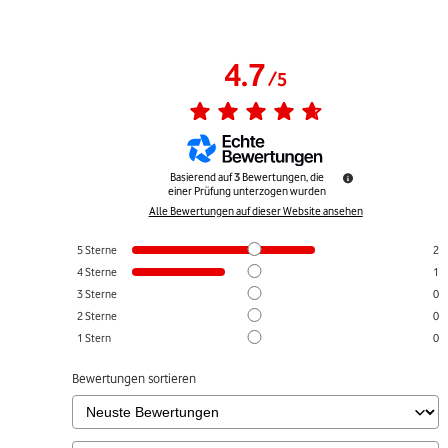
4.7
/
5
Basierend auf
3
Bewertungen, die
einer Prüfung unterzogen wurden
Alle Bewertungen auf dieser Website ansehen
5
Sterne
2
4
Sterne
1
3
Sterne
0
2
Sterne
0
1
Stern
0
Bewertungen sortieren