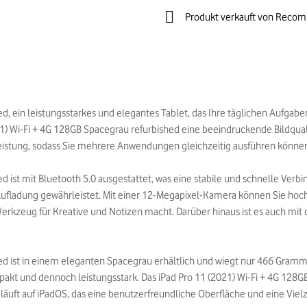
Produkt verkauft von Reco
d, ein leistungsstarkes und elegantes Tablet, das Ihre täglichen Aufgab
) Wi-Fi + 4G 128GB Spacegrau refurbished eine beeindruckende Bildqualität
 Leistung, sodass Sie mehrere Anwendungen gleichzeitig ausführen könn
d ist mit Bluetooth 5.0 ausgestattet, was eine stabile und schnelle Ver
ufladung gewährleistet. Mit einer 12-Megapixel-Kamera können Sie hoch
erkzeug für Kreative und Notizen macht. Darüber hinaus ist es auch mi
ed ist in einem eleganten Spacegrau erhältlich und wiegt nur 466 Gramm
kt und dennoch leistungsstark. Das iPad Pro 11 (2021) Wi-Fi + 4G 128GB S
s läuft auf iPadOS, das eine benutzerfreundliche Oberfläche und eine Vielz