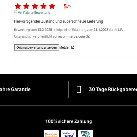
5
/
5
Verifizierte Bewertung
Hervorragender Zustand und superschnelle Lieferung
Bewertung vom
13.2.2025
, infolge einer Erfahrung vom
21.1.2025
durch
J.P.
Ursprünglich veröffentlicht auf
recommerce.com (fr)
Originalbewertung anzeigen
Melden
Jahre Garantie
30 Tage Rückgabere
100% sichere Zahlung