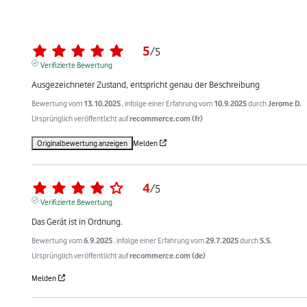
5
/
5
Verifizierte Bewertung
Ausgezeichneter Zustand, entspricht genau der Beschreibung
Bewertung vom
13.10.2025
, infolge einer Erfahrung vom
10.9.2025
durch
Jerome D.
Ursprünglich veröffentlicht auf
recommerce.com (fr)
Originalbewertung anzeigen
Melden
4
/
5
Verifizierte Bewertung
Das Gerät ist in Ordnung.
Bewertung vom
6.9.2025
, infolge einer Erfahrung vom
29.7.2025
durch
S.S.
Ursprünglich veröffentlicht auf
recommerce.com (de)
Melden