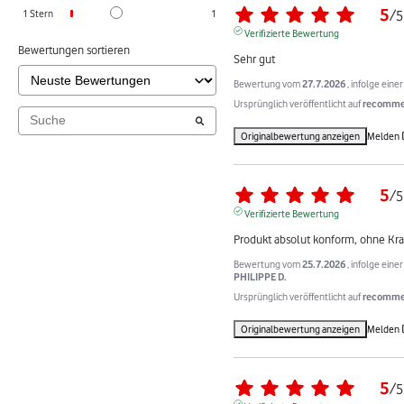
5
1
Stern
1
/
5
Verifizierte Bewertung
Bewertungen sortieren
Sehr gut
Bewertung vom
27.7.2026
, infolge ein
Ursprünglich veröffentlicht auf
recommer
Originalbewertung anzeigen
Melden
5
/
5
Verifizierte Bewertung
Produkt absolut konform, ohne Krat
Bewertung vom
25.7.2026
, infolge ein
PHILIPPE D.
Ursprünglich veröffentlicht auf
recommer
Originalbewertung anzeigen
Melden
5
/
5