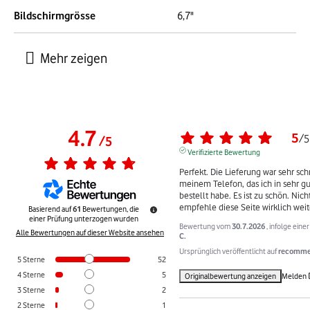
Bildschirmgrösse
6,7"
4.7
5
/
5
/
5
Verifizierte Bewertung
Perfekt. Die Lieferung war sehr sch
meinem Telefon, das ich in sehr 
bestellt habe. Es ist zu schön. Nicht
empfehle diese Seite wirklich weit
Basierend auf
61
Bewertungen, die
einer Prüfung unterzogen wurden
Bewertung vom
30.7.2026
, infolge ein
Alle Bewertungen auf dieser Website ansehen
C.
Ursprünglich veröffentlicht auf
recommer
5
Sterne
52
4
Sterne
5
Originalbewertung anzeigen
Melden
3
Sterne
2
2
Sterne
1