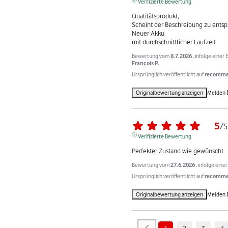
Verifizierte Bewertung
Qualitätsprodukt,

Scheint der Beschreibung zu entsp
Neuer Akku

mit durchschnittlicher Laufzeit
Bewertung vom
8.7.2026
, infolge eine
François P.
Ursprünglich veröffentlicht auf
recommer
Originalbewertung anzeigen
Melden
5
/
5
Verifizierte Bewertung
Perfekter Zustand wie gewünscht
Bewertung vom
27.6.2026
, infolge ein
Ursprünglich veröffentlicht auf
recommer
Originalbewertung anzeigen
Melden
1
2
3
4