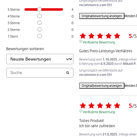
Ursprünglich veröffentlicht auf
recommerce.com (fr)
5
Sterne
4
Originalbewertung anzeigen
Melden
4
Sterne
0
3
Sterne
0
2
Sterne
0
5
/
5
1
Stern
0
Verifizierte Bewertung
Bewertungen sortieren
Gutes Preis-Leistungs-Verhältnis
Bewertung vom
1.10.2025
, infolge einer
Erfahrung vom
6.9.2025
durch
Mikaël P.
Ursprünglich veröffentlicht auf
recommerce.com (fr)
Originalbewertung anzeigen
Melden
5
/
5
Verifizierte Bewertung
Tolles Produkt!

Ich bin sehr zufrieden
Bewertung vom
21.8.2025
, infolge einer