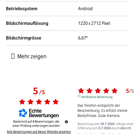
Betriebssystem
Android
Bildschirmauflösung
1220 x 2712 Pixel
Bildschirmgrösse
6,67"
5
5
/
5
/
5
Verifizierte Bewertung
Das Telefon entspricht der 
Beschreibung. Es erfüllt meine 
Bedürfnisse. Gute Kamera.
Basierend auf
4
Bewertungen, die
Bewertung vom
18.7.2026
, infolge einer
einer Prüfung unterzogen wurden
Erfahrung vom
3.7.2026
durch
Alice H.
Alle Bewertungen auf dieser Website ansehen