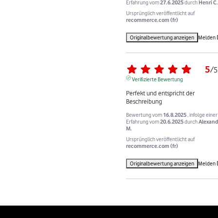
Erfahrung vom
27.6.2025
durch
Henri C.
Ursprünglich veröffentlicht auf
recommerce.com (fr)
Originalbewertung anzeigen
Melden
5
/
5
Verifizierte Bewertung
Perfekt und entspricht der 
Beschreibung
Bewertung vom
16.8.2025
, infolge einer
Erfahrung vom
20.6.2025
durch
Alexand
M.
Ursprünglich veröffentlicht auf
recommerce.com (fr)
Originalbewertung anzeigen
Melden