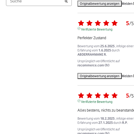
Originalbewertung anzeigen
Melden
5
/
5
Verifizierte Bewertung
Perfekter Zustand
Bewertung vom
25.6.2025
, infolge einer
Erfahrung vom
1.6.2025
durch
ABDERRAHMANE R.
Ursprünglich veröffentlicht auf
recommerce.com (fr)
Originalbewertung anzeigen
Melden
5
/
5
Verifizierte Bewertung
Alles bestens, nichts zu beanstand
Bewertung vom
18.2.2025
, infolge einer
Erfahrung vom
27.1.2025
durch
R.P.
Ursprünglich veröffentlicht auf
recommerce.com (fr)