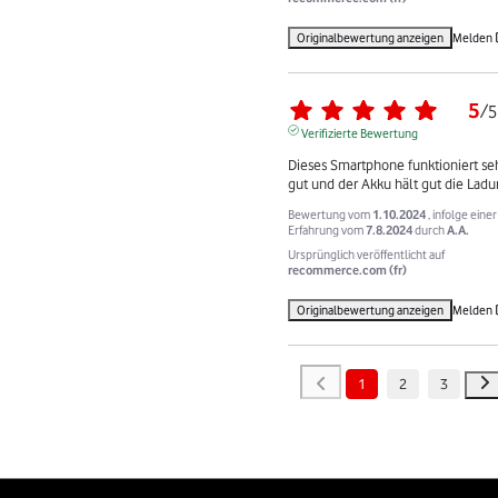
Originalbewertung anzeigen
Melden
5
/
5
Verifizierte Bewertung
Dieses Smartphone funktioniert seh
gut und der Akku hält gut die Ladu
Bewertung vom
1.10.2024
, infolge einer
Erfahrung vom
7.8.2024
durch
A.A.
Ursprünglich veröffentlicht auf
recommerce.com (fr)
Originalbewertung anzeigen
Melden
1
2
3