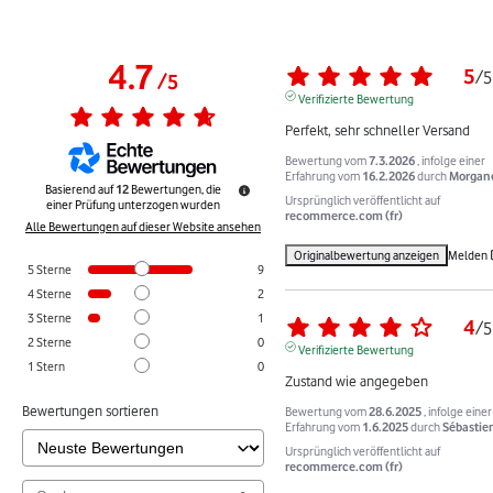
4.7
5
/
5
/
5
Verifizierte Bewertung
Perfekt, sehr schneller Versand
Bewertung vom
7.3.2026
, infolge einer
Erfahrung vom
16.2.2026
durch
Morgane
Basierend auf
12
Bewertungen, die
Ursprünglich veröffentlicht auf
einer Prüfung unterzogen wurden
recommerce.com (fr)
Alle Bewertungen auf dieser Website ansehen
Originalbewertung anzeigen
Melden
5
Sterne
9
4
Sterne
2
3
Sterne
1
4
/
5
2
Sterne
0
Verifizierte Bewertung
1
Stern
0
Zustand wie angegeben
Bewertungen sortieren
Bewertung vom
28.6.2025
, infolge einer
Erfahrung vom
1.6.2025
durch
Sébastien
Ursprünglich veröffentlicht auf
recommerce.com (fr)