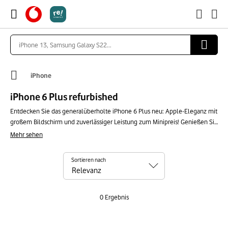
iPhone
iPhone 6 Plus refurbished
Entdecken Sie das generalüberholte iPhone 6 Plus neu: Apple-Eleganz mit
großem Bildschirm und zuverlässiger Leistung zum Minipreis! Genießen Sie
ein reibungsloses Erlebnis für Ihre Essentials, Fotos und Videos. Diese
Mehr sehen
nachhaltige und wirtschaftliche Wahl ist perfekt für alle, die Apple-Qualität
zu einem kleinen Budget suchen und gleichzeitig ihren ökologischen
Sortieren nach
Fußabdruck reduzieren möchten.
0
Ergebnis