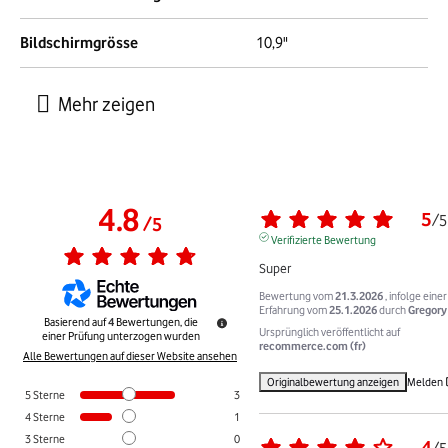
Bildschirmgrösse
10,9"
4.8
5
/
5
/
5
Verifizierte Bewertung
Super
Bewertung vom
21.3.2026
, infolge einer
Erfahrung vom
25.1.2026
durch
Gregory 
Basierend auf
4
Bewertungen, die
Ursprünglich veröffentlicht auf
einer Prüfung unterzogen wurden
recommerce.com (fr)
Alle Bewertungen auf dieser Website ansehen
Originalbewertung anzeigen
Melden
5
Sterne
3
4
Sterne
1
3
Sterne
0
4