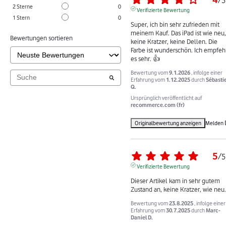
/
5
2
Sterne
0
Verifizierte Bewertung
1
Stern
0
Super, ich bin sehr zufrieden mit 
meinem Kauf. Das iPad ist wie neu, 
Bewertungen sortieren
keine Kratzer, keine Dellen. Die 
Farbe ist wunderschön. Ich empfehl
es sehr. 👍
Bewertung vom
9.1.2026
, infolge einer
Erfahrung vom
1.12.2025
durch
Sébasti
Q.
Ursprünglich veröffentlicht auf
recommerce.com (fr)
Originalbewertung anzeigen
Melden
5
/
5
Verifizierte Bewertung
Dieser Artikel kam in sehr gutem 
Zustand an, keine Kratzer, wie neu.
Bewertung vom
23.8.2025
, infolge einer
Erfahrung vom
30.7.2025
durch
Marc-
Daniel D.