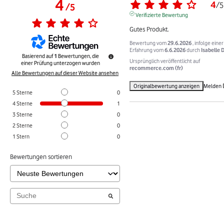
4
4
/
5
/
5
Verifizierte Bewertung
Gutes Produkt.
Bewertung vom
29.6.2026
, infolge einer
Erfahrung vom
6.6.2026
durch
Isabelle D
Basierend auf
1
Bewertungen, die
Ursprünglich veröffentlicht auf
einer Prüfung unterzogen wurden
recommerce.com (fr)
Alle Bewertungen auf dieser Website ansehen
Originalbewertung anzeigen
Melden
5
Sterne
0
4
Sterne
1
3
Sterne
0
2
Sterne
0
1
Stern
0
Bewertungen sortieren