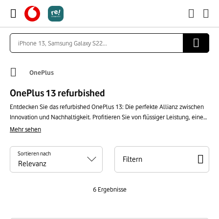
OnePlus
OnePlus 13 refurbished
Entdecken Sie das refurbished OnePlus 13: Die perfekte Allianz zwischen
Innovation und Nachhaltigkeit. Profitieren Sie von flüssiger Leistung, einem
immersiven Bildschirm und einem außergewöhnlichen Fotosystem für
Mehr sehen
unvergessliche Aufnahmen. Treffen Sie eine ökologische und
wirtschaftliche Wahl ohne Kompromisse bei der Qualität.
Sortieren nach
Filtern
6
Ergebnisse