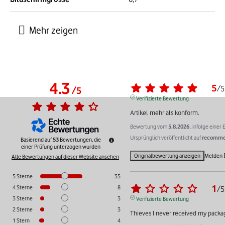
4.3
5
/
5
/
5
Verifizierte Bewertung
Artikel mehr als konform.
Bewertung vom
5.8.2026
, infolge eine
Ursprünglich veröffentlicht auf
recommer
Basierend auf
53
Bewertungen, die
einer Prüfung unterzogen wurden
Originalbewertung anzeigen
Melden
Alle Bewertungen auf dieser Website ansehen
5
Sterne
35
1
4
Sterne
8
/
5
3
Sterne
3
Verifizierte Bewertung
2
Sterne
3
Thieves I never received my packa
1
Stern
4