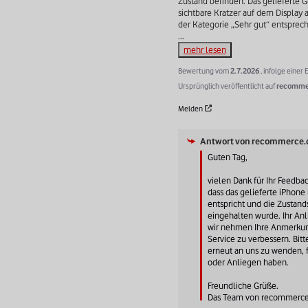
Zustand befinden. Das gelieferte G
sichtbare Kratzer auf dem Display a
...
mehr lesen
Bewertung vom
2.7.2026
, infolge eine
Ursprünglich veröffentlicht auf
recomme
Melden
Antwort von
recommerce.
Guten Tag,

vielen Dank für Ihr Feedback
dass das gelieferte iPhone 
entspricht und die Zustand
eingehalten wurde. Ihr Anli
wir nehmen Ihre Anmerkun
Service zu verbessern. Bitte
erneut an uns zu wenden, fa
oder Anliegen haben.

Freundliche Grüße.

Das Team von recommerc