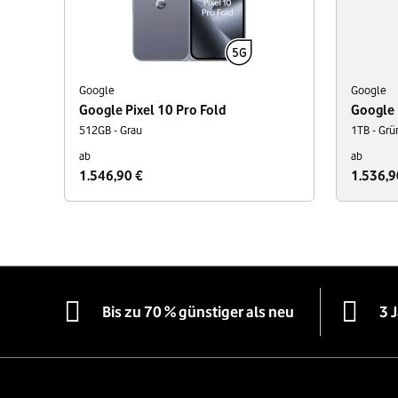
Google
Google
Google Pixel 10 Pro Fold
Google 
512GB - Grau
1TB - Grü
ab
ab
1.546,90 €
1.536,9
Bis zu 70 % günstiger als neu
3 