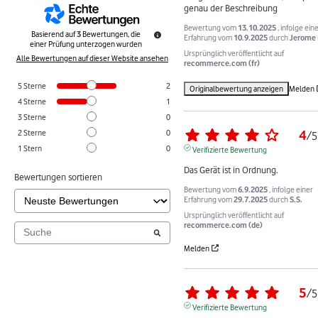
genau der Beschreibung
Bewertung vom
13.10.2025
, infolge ein
Basierend auf
3
Bewertungen, die
Erfahrung vom
10.9.2025
durch
Jerome 
einer Prüfung unterzogen wurden
Ursprünglich veröffentlicht auf
Alle Bewertungen auf dieser Website ansehen
recommerce.com (fr)
5
Sterne
2
Originalbewertung anzeigen
Melden
4
Sterne
1
3
Sterne
0
4
2
Sterne
0
/
5
1
Stern
0
Verifizierte Bewertung
Das Gerät ist in Ordnung.
Bewertungen sortieren
Bewertung vom
6.9.2025
, infolge einer
Erfahrung vom
29.7.2025
durch
S.S.
Ursprünglich veröffentlicht auf
recommerce.com (de)
Melden
5
/
5
Verifizierte Bewertung