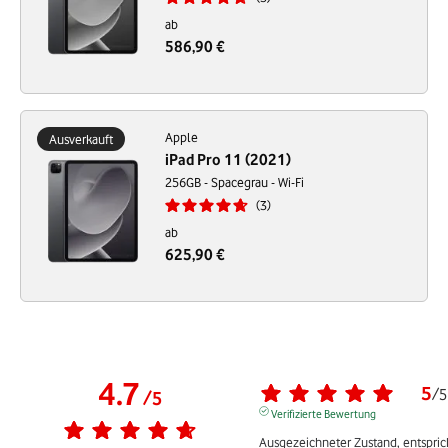
ab
586,90 €
Apple
Ausverkauft
iPad Pro 11 (2021)
256GB - Spacegrau - Wi-Fi
3
ab
625,90 €
4.7
5
/
5
/
5
Verifizierte Bewertung
Ausgezeichneter Zustand, entsprich