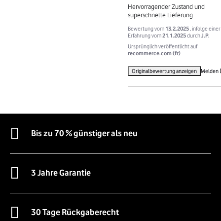
Hervorragender Zustand und 
superschnelle Lieferung
Bewertung vom
13.2.2025
, infolge einer
Erfahrung vom
21.1.2025
durch
J.P.
Ursprünglich veröffentlicht auf
recommerce.com (fr)
Originalbewertung anzeigen
Melden
Bis zu 70 % günstiger als neu
3 Jahre Garantie
30 Tage Rückgaberecht