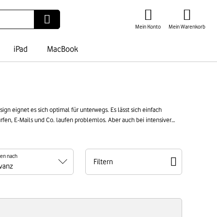
Mein Konto
Mein Warenkorb
iPad
MacBook
gn eignet es sich optimal für unterwegs. Es lässt sich einfach
rfen, E-Mails und Co. laufen problemlos. Aber auch bei intensiver
t einem refurbished MacBook Air 2017 bekommst Du ein
ren nach
Filtern