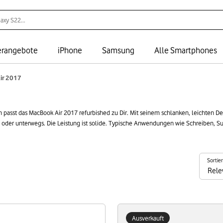
rangebote
iPhone
Samsung
Alle Smartphones
ir 2017
 passt das MacBook Air 2017 refurbished zu Dir. Mit seinem schlanken, leichten Desi
üro oder unterwegs. Die Leistung ist solide. Typische Anwendungen wie Schreiben, Su
 Die lange Akkulaufzeit schenkt dir volle Flexibilität – vor allem unterwegs. Mi
m kleinen Preis.
Sortie
Ausverkauft