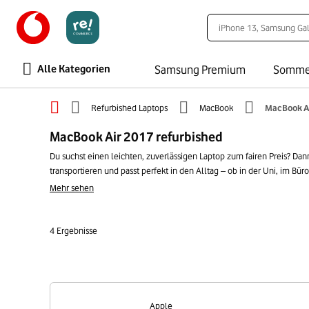
Alle Kategorien
Samsung Premium
Somme
Refurbished Laptops
MacBook
MacBook A
MacBook Air 2017 refurbished
Du suchst einen leichten, zuverlässigen Laptop zum fairen Preis? Dann
transportieren und passt perfekt in den Alltag – ob in der Uni, im B
Nutzung, Streaming und kreativen Aufgaben hält das MacBook Air mit.
Mehr sehen
unkompliziertes, zuverlässiges MacBook. Ressourcenschonend und zu
4
Ergebnisse
Apple