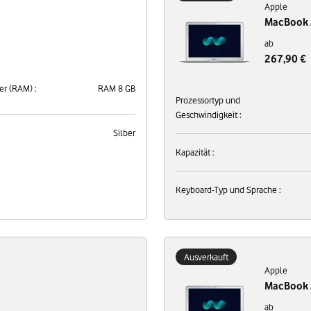
Apple
MacBook A
ab
267,90 €
er (RAM) :
RAM 8 GB
Prozessortyp und
Geschwindigkeit :
Silber
Kapazität :
Keyboard-Typ und Sprache :
Ausverkauft
Apple
MacBook A
ab