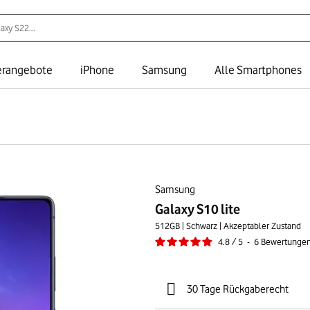
rangebote
iPhone
Samsung
Alle Smartphones
Samsung
Galaxy S10 lite
512GB | Schwarz | Akzeptabler Zustand
4.8
/
5
-
6
Bewertunge
30 Tage Rückgaberecht