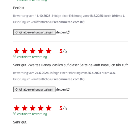
Perfekt
Bewertung vom
11.10.2025
, infolge einer Erfahrung vom
18.8.2025
durch
Jérôme L.
Ursprünglich veröffentlicht auf
recommerce.com (fr)
Originalbewertung anzeigen
Melden
5
/
5
Verifizierte Bewertung
Sehr gut. Zweites Handy, das ich auf dieser Seite gekauft habe, ich bin zuf
Bewertung vom
27.6.2024
, infolge einer Erfahrung vom
26.4.2024
durch
A.A.
Ursprünglich veröffentlicht auf
recommerce.com (fr)
Originalbewertung anzeigen
Melden
5
/
5
Verifizierte Bewertung
Sehr gut.