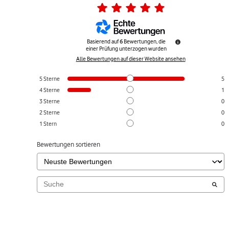
Basierend auf
6
Bewertungen, die
einer Prüfung unterzogen wurden
Alle Bewertungen auf dieser Website ansehen
5
Sterne
5
4
Sterne
1
3
Sterne
0
2
Sterne
0
1
Stern
0
Bewertungen sortieren