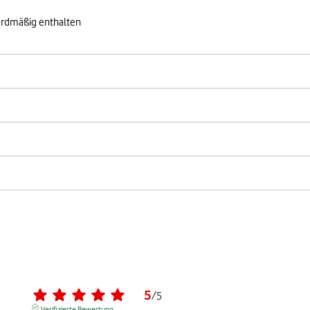
ardmäßig enthalten
5
/
5
Verifizierte Bewertung