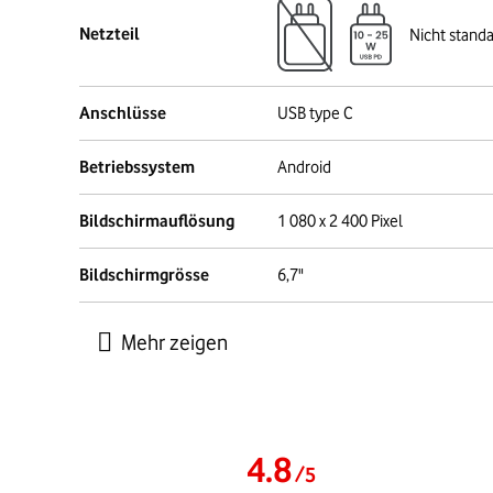
Netzteil
Nicht stand
Anschlüsse
USB type C
Betriebssystem
Android
Bildschirmauflösung
1 080 x 2 400 Pixel
Bildschirmgrösse
6,7"
4.8
/
5