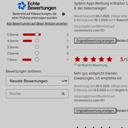
System-Apps Werbung enthalten (z
B. der Dateimanager)
Basierend auf
4
Bewertungen, die
Bewertung vom
26.2.2026
, infolge einer
einer Prüfung unterzogen wurden
Erfahrung vom
30.1.2026
durch
Roland 
Alle Bewertungen auf dieser Website ansehen
Ursprünglich veröffentlicht auf
recommerce.com (fr)
5
Sterne
2
Originalbewertung anzeigen
Melden
4
Sterne
1
3
Sterne
0
2
Sterne
0
5
/
5
1
Stern
1
Verifizierte Bewertung
Bewertungen sortieren
Sehr gut, entspricht meinen 
Erwartungen, ich empfehle es!
Bewertung vom
29.9.2025
, infolge einer
Erfahrung vom
8.8.2025
durch
Angele S.
Ursprünglich veröffentlicht auf
recommerce.com (fr)
Originalbewertung anzeigen
Melden