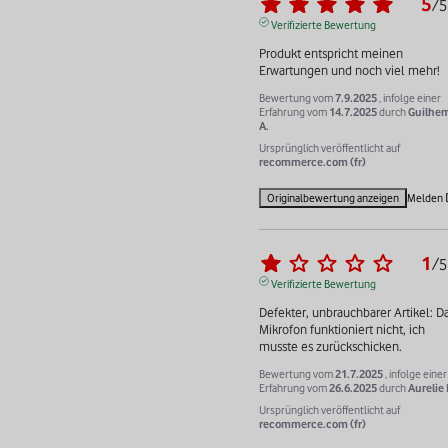
5
/
5
Verifizierte Bewertung
Produkt entspricht meinen 
Erwartungen und noch viel mehr!
Bewertung vom
7.9.2025
, infolge einer
Erfahrung vom
14.7.2025
durch
Guilhe
A.
Ursprünglich veröffentlicht auf
recommerce.com (fr)
Originalbewertung anzeigen
Melden
1
/
5
Verifizierte Bewertung
Defekter, unbrauchbarer Artikel: Da
Mikrofon funktioniert nicht, ich 
musste es zurückschicken.
Bewertung vom
21.7.2025
, infolge einer
Erfahrung vom
26.6.2025
durch
Aurelie 
Ursprünglich veröffentlicht auf
recommerce.com (fr)