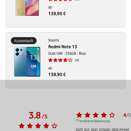
ab
138,90 €
Xiaomi
Ausverkauft
Redmi Note 13
Dual-SIM - 256GB - Blau
4
ab
138,90 €
3.8
4
/
5
/
5
Verifizierte Bewertung
Sehr gut, aber schade, dass einige 