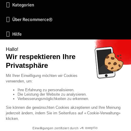
Kategorien
Über Recommerce®
Hilfe
Soziale Netzwerke
2026 RECOMMERCE® SOLUTIONS SA (Betreiber der Webseite und Verkäufer der auf
der Webseite angebotenen Produkte)
54 Avenue Lénine - 94250 Gentilly - Frankreich- UstId: FR01513969402 - Alle Rechte