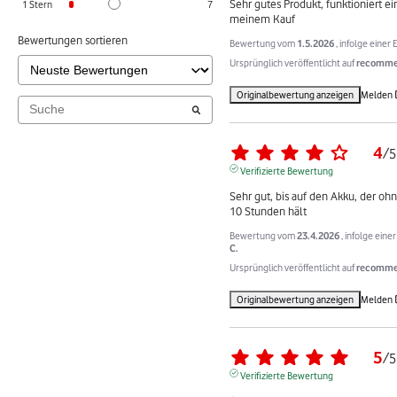
Sehr gutes Produkt, funktioniert ei
1
Stern
7
meinem Kauf
Bewertungen sortieren
Bewertung vom
1.5.2026
, infolge eine
Ursprünglich veröffentlicht auf
recommer
Originalbewertung anzeigen
Melden
4
/
5
Verifizierte Bewertung
Sehr gut, bis auf den Akku, der oh
10 Stunden hält
Bewertung vom
23.4.2026
, infolge ein
C.
Ursprünglich veröffentlicht auf
recommer
Originalbewertung anzeigen
Melden
5
/
5
Verifizierte Bewertung