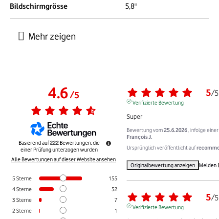
Bildschirmgrösse
5,8"
4.6
5
/
5
/
5
Verifizierte Bewertung
Super
Bewertung vom
25.6.2026
, infolge ein
François J.
Basierend auf
222
Bewertungen, die
Ursprünglich veröffentlicht auf
recommer
einer Prüfung unterzogen wurden
Alle Bewertungen auf dieser Website ansehen
Originalbewertung anzeigen
Melden
5
Sterne
155
4
Sterne
52
5
/
5
3
Sterne
7
Verifizierte Bewertung
2
Sterne
1