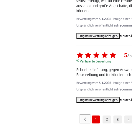
selbst erledigt, was für eine Freude
auskennt und große Angst hatte, die
können.
Bewertung vom
3.1.2026
, infolge eine
Ursprünglich veröffentlicht auf
recommer
Originalbewertung anzeigen
Melden
5
/
5
Verifizierte Bewertung
Schnelle Lieferung, gegen Ausweis
Beschreibung und funktioniert. I
Bewertung vom
3.1.2026
, infolge eine
Ursprünglich veröffentlicht auf
recommer
Originalbewertung anzeigen
Melden
1
2
3
4