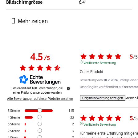
Bildschirmgrösse
6,4"
4.5
5
/
5
/
5
Verifizierte Bewertung
Gutes Produkt
Bewertung vom
30.7.2026
, infolge ein
Ursprünglich veröffentlicht auf
recommer
Basierend auf
160
Bewertungen, die
einer Prüfung unterzogen wurden
Originalbewertung anzeigen
Melden
Alle Bewertungen auf dieser Website ansehen
5
Sterne
115
5
4
Sterne
33
/
5
3
Sterne
2
Verifizierte Bewertung
2
Sterne
3
Für meine erste Erfahrung mit gene
1
Stern
7