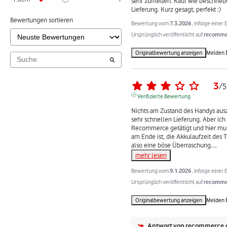
sehr zufrieden. Kauf wie beschrieb
Lieferung. Kurz gesagt, perfekt :)
Bewertungen sortieren
Bewertung vom
7.3.2026
, infolge eine
Ursprünglich veröffentlicht auf
recommer
Originalbewertung anzeigen
Melden
3
/
5
Verifizierte Bewertung
Nichts am Zustand des Handys ausz
sehr schnellen Lieferung. Aber ich
Recommerce getätigt und hier muss 
am Ende ist, die Akkulaufzeit des 
also eine böse Überraschung.
...
mehr lesen
Bewertung vom
9.1.2026
, infolge eine
Ursprünglich veröffentlicht auf
recommer
Originalbewertung anzeigen
Melden
Antwort von
recommerce.