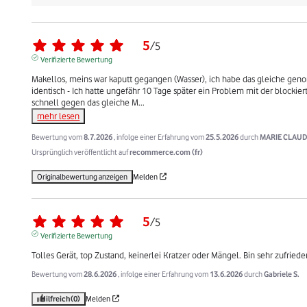
5
/
5
Verifizierte Bewertung
Makellos, meins war kaputt gegangen (Wasser), ich habe das gleiche genom
identisch - Ich hatte ungefähr 10 Tage später ein Problem mit der blockie
schnell gegen das gleiche M
...
mehr lesen
Bewertung vom
8.7.2026
, infolge einer Erfahrung vom
25.5.2026
durch
MARIE CLAUD
Ursprünglich veröffentlicht auf
recommerce.com (fr)
Originalbewertung anzeigen
Melden
5
/
5
Verifizierte Bewertung
Tolles Gerät, top Zustand, keinerlei Kratzer oder Mängel. Bin sehr zufriede
Bewertung vom
28.6.2026
, infolge einer Erfahrung vom
13.6.2026
durch
Gabriele S.
Hilfreich
(0)
Melden