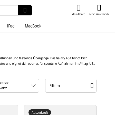
Mein Konto
Mein Warenkorb
iPad
MacBook
stellungen und fließende Übergänge. Das Galaxy A51 bringt Dich
otos und eignet sich optimal für spontane Aufnahmen im Alltag. USB-
i schonst Du Ressourcen und tust so der Umwelt etwas Gutes.
ren nach
Filtern
Ausverkauft