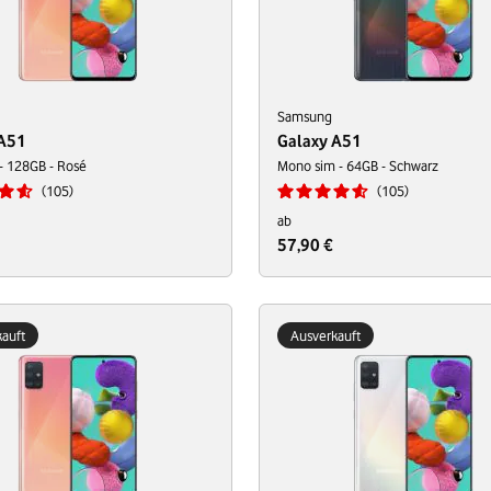
Samsung
 A51
Galaxy A51
- 128GB - Rosé
Mono sim - 64GB - Schwarz
105
105
ab
57,90 €
auft
Ausverkauft