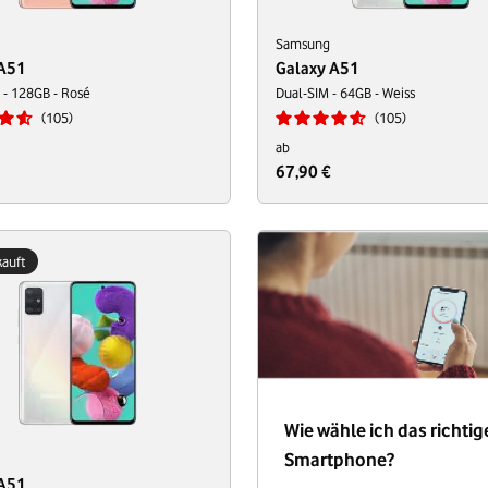
Samsung
 A51
Galaxy A51
 - 128GB - Rosé
Dual-SIM - 64GB - Weiss
105
105
ab
67,90 €
auft
Wie wähle ich das richtig
Smartphone?
 A51