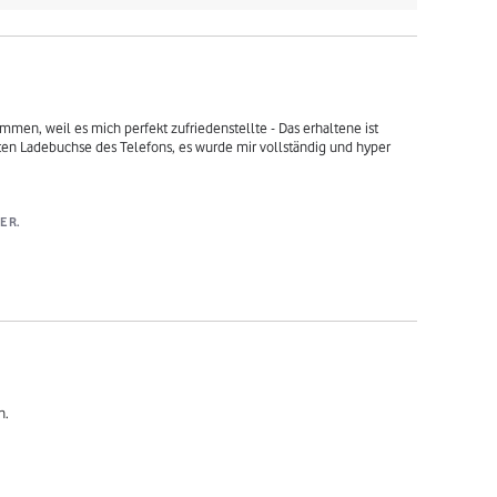
men, weil es mich perfekt zufriedenstellte - Das erhaltene ist 
rten Ladebuchse des Telefons, es wurde mir vollständig und hyper 
E R.
n.