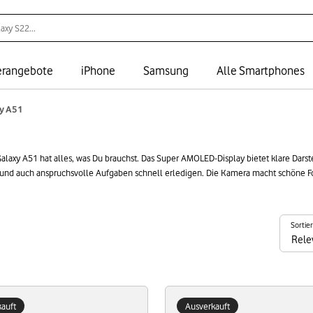
rangebote
iPhone
Samsung
Alle Smartphones
y A51
Galaxy A51 hat alles, was Du brauchst. Das Super AMOLED-Display bietet klare Dar
en und auch anspruchsvolle Aufgaben schnell erledigen. Die Kamera macht schöne F
kostet weniger als ein neues Handy. Du bekommst bewährte Samsung-Qualität. Dabe
Sortie
auft
Ausverkauft