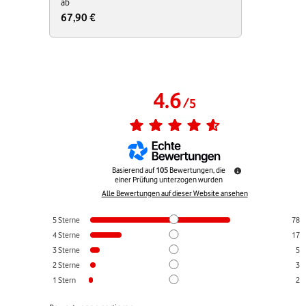
ab
67,90 €
4.6
/
5
Basierend auf
105
Bewertungen, die
einer Prüfung unterzogen wurden
Alle Bewertungen auf dieser Website ansehen
5
Sterne
78
4
Sterne
17
3
Sterne
5
2
Sterne
3
1
Stern
2