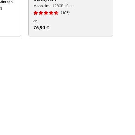
 Minuten
Mono sim - 128GB - Blau
n!
105
ab
76,90 €