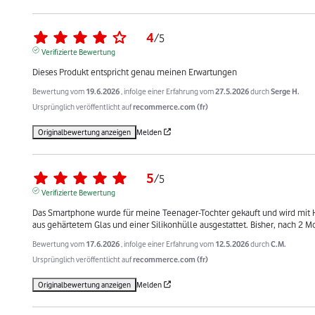
4
/
5
Verifizierte Bewertung
Dieses Produkt entspricht genau meinen Erwartungen
Bewertung vom
19.6.2026
, infolge einer Erfahrung vom
27.5.2026
durch
Serge H.
Ursprünglich veröffentlicht auf
recommerce.com (fr)
Originalbewertung anzeigen
Melden
5
/
5
Verifizierte Bewertung
Das Smartphone wurde für meine Teenager-Tochter gekauft und wird mit Ki
aus gehärtetem Glas und einer Silikonhülle ausgestattet. Bisher, nach 2 Mo
Bewertung vom
17.6.2026
, infolge einer Erfahrung vom
12.5.2026
durch
C.M.
Ursprünglich veröffentlicht auf
recommerce.com (fr)
Originalbewertung anzeigen
Melden