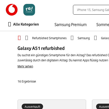
Alle Kategorien
Samsung Premium
Somme
Refurbished Smartphones
Samsung
Galax
Galaxy A51 refurbished
Du suchst ein günstiges Smartphone für den Alltag? Das refurbished 
zuverlässig durch den digitalen Alltag: Du kannst Apps flüssig nutz
C macht das Laden einfach und schnell. Ein refurbished Galaxy A51 
Mehr sehen
16
Ergebnisse
Ausverkauft
Ausverk