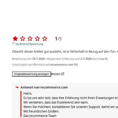
1
/
5
Verifizierte Bewertung
Obwohl dieser Artikel gut aussieht, ist er fehlerhaft in Bezug auf den Ton
Bewertung vom
18.7.2026
, infolge einer Erfahrung vom
2.7.2026
durch
Luc R.
Ursprünglich veröffentlicht auf
recommerce.com (fr)
Originalbewertung anzeigen
Melden
Antwort von
recommerce.com
Hallo, 

Es tut uns sehr leid, dass Ihre Erfahrung nicht Ihren Erwartungen en
Wir verstehen, dass das frustrierend sein kann. 

Wenn Sie möchten, kontaktieren Sie unseren Support, damit wir 
Mit freundlichen Grüßen.

Das recommerce-Team