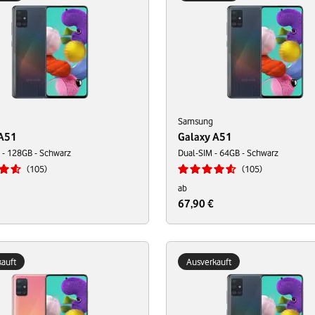
Samsung
 A51
Galaxy A51
 - 128GB - Schwarz
Dual-SIM - 64GB - Schwarz
105
105
ab
67,90 €
auft
Ausverkauft