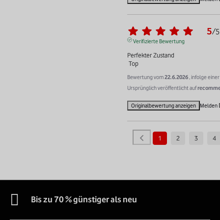
5
/
5
Verifizierte Bewertung
Perfekter Zustand 

 Top
Bewertung vom
22.6.2026
, infolge ein
Ursprünglich veröffentlicht auf
recommer
Originalbewertung anzeigen
Melden
1
2
3
4
Bis zu 70 % günstiger als neu