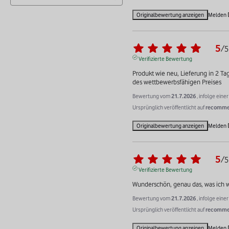
Originalbewertung anzeigen
Melden
5
/
5
Verifizierte Bewertung
Produkt wie neu, Lieferung in 2 Ta
des wettbewerbsfähigen Preises
Bewertung vom
21.7.2026
, infolge ein
Ursprünglich veröffentlicht auf
recommer
Originalbewertung anzeigen
Melden
5
/
5
Verifizierte Bewertung
Wunderschön, genau das, was ich w
Bewertung vom
21.7.2026
, infolge ein
Ursprünglich veröffentlicht auf
recommer
Originalbewertung anzeigen
Melden