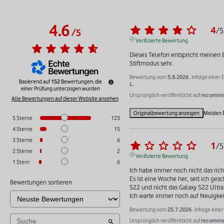
4.6
4
/
5
/
5
Verifizierte Bewertung
Dieses Telefon entspricht meinen E
Stiftmodus sehr.
Bewertung vom
5.8.2026
, infolge eine
Basierend auf
152
Bewertungen, die
L.
einer Prüfung unterzogen wurden
Ursprünglich veröffentlicht auf
recommer
Alle Bewertungen auf dieser Website ansehen
Originalbewertung anzeigen
Melden
5
Sterne
123
4
Sterne
15
3
Sterne
6
1
/
5
2
Sterne
2
Verifizierte Bewertung
1
Stern
6
Ich habe immer noch nicht das richt
Es ist eine Woche her, seit ich gesc
Bewertungen sortieren
S22 und nicht das Galaxy S22 Ultra 
Ich warte immer noch auf Neuigkei
Bewertung vom
25.7.2026
, infolge ein
Ursprünglich veröffentlicht auf
recommer