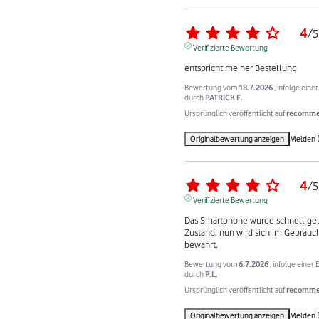
4
/
5
Verifizierte Bewertung
entspricht meiner Bestellung
Bewertung vom
18.7.2026
, infolge ein
durch
PATRICK F.
Ursprünglich veröffentlicht auf
recommer
Originalbewertung anzeigen
Melden
4
/
5
Verifizierte Bewertung
Das Smartphone wurde schnell gelie
Zustand, nun wird sich im Gebrauch 
bewährt.
Bewertung vom
6.7.2026
, infolge eine
durch
P.L.
Ursprünglich veröffentlicht auf
recommer
Originalbewertung anzeigen
Melden