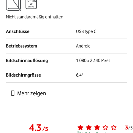
Nicht standardmäßig enthalten
Anschlüsse
USB type C
Betriebssystem
Android
Bildschirmauflösung
1 080 x 2 340 Pixel
Bildschirmgrösse
6,4"
4.3
3
/
5
/
5