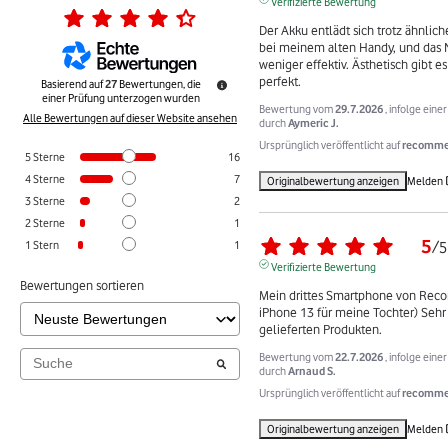
Verifizierte Bewertung
Der Akku entlädt sich trotz ähnlich
bei meinem alten Handy, und das N
weniger effektiv. Ästhetisch gibt es
perfekt.
Basierend auf
27
Bewertungen, die
einer Prüfung unterzogen wurden
Bewertung vom
29.7.2026
, infolge ein
Alle Bewertungen auf dieser Website ansehen
durch
Aymeric J.
Ursprünglich veröffentlicht auf
recommer
5
Sterne
16
4
Sterne
7
Originalbewertung anzeigen
Melden
3
Sterne
2
2
Sterne
1
5
1
Stern
1
/
5
Verifizierte Bewertung
Bewertungen sortieren
Mein drittes Smartphone von Rec
iPhone 13 für meine Tochter) Sehr 
gelieferten Produkten.
Bewertung vom
22.7.2026
, infolge ein
durch
Arnaud S.
Ursprünglich veröffentlicht auf
recommer
Originalbewertung anzeigen
Melden