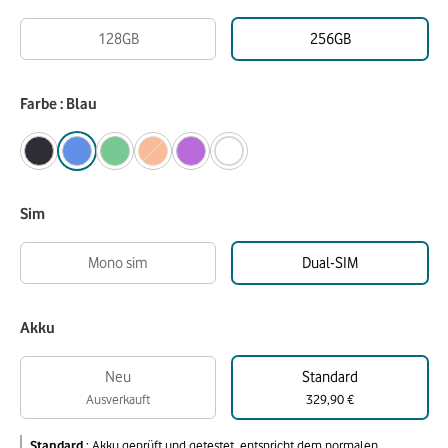
128GB
256GB
Farbe : Blau
Sim
Mono sim
Dual-SIM
Akku
Neu
Standard
Ausverkauft
329,90 €
Standard
:
Akku geprüft und getestet, entspricht dem normalen