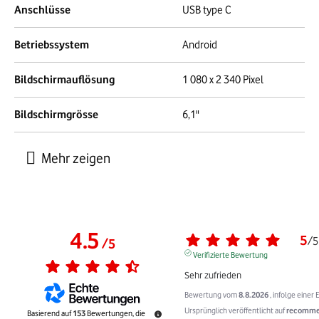
Anschlüsse
USB type C
Betriebssystem
Android
Bildschirmauflösung
1 080 x 2 340 Pixel
Bildschirmgrösse
6,1"
4.5
5
/
5
/
5
Verifizierte Bewertung
Sehr zufrieden
Bewertung vom
8.8.2026
, infolge eine
Ursprünglich veröffentlicht auf
recommer
Basierend auf
153
Bewertungen, die