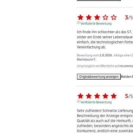
3
/
5
Verifizierte Bewertung
Ich finde ihn schlechter als das S7, 
leider am Ende seiner Lebensdauer
einfach, die technologischen Fortsch
Vereinfachung ab.
Bewertung vom
2.8.2026
, infolge eine
Marielaure F.
Ursprünglich veröffentlicht auf
recommer
Originalbewertung anzeigen
Melden
5
/
5
Verifizierte Bewertung
Sehr zufrieden! Schnelle Lieferung
Beschreibung der Anzeige entsprich
Qualität als auch auf die Herkunft,
zufrieden, besonders angesichts de
Konkurrenz, endlich eine zuverläss