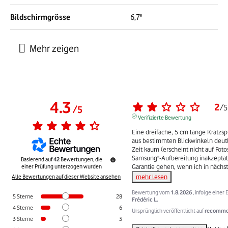
Bildschirmgrösse
6,7"
4.3
2
/
5
/
5
Verifizierte Bewertung
Eine dreifache, 5 cm lange Kratzsp
aus bestimmten Blickwinkeln deutlic
Zeit kaum (erscheint nicht auf Fotos
Samsung"-Aufbereitung inakzeptabe
Basierend auf
42
Bewertungen, die
Garantie gehen, wenn ich in nächst
einer Prüfung unterzogen wurden
mehr lesen
Alle Bewertungen auf dieser Website ansehen
Bewertung vom
1.8.2026
, infolge eine
5
Sterne
28
Frédéric L.
4
Sterne
6
Ursprünglich veröffentlicht auf
recommer
3
Sterne
3