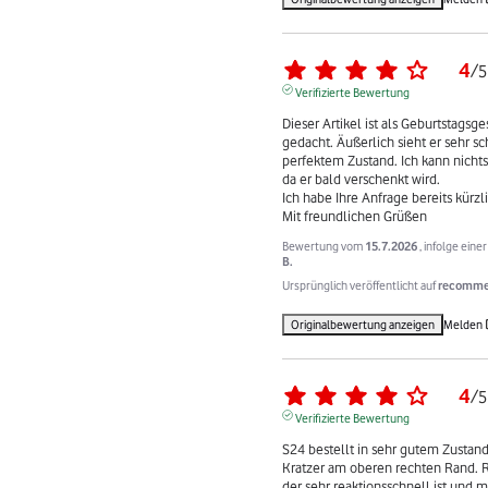
4
/
5
Verifizierte Bewertung
Dieser Artikel ist als Geburtstagsg
gedacht. Äußerlich sieht er sehr sc
perfektem Zustand. Ich kann nichts
da er bald verschenkt wird.

Ich habe Ihre Anfrage bereits kürzl
Mit freundlichen Grüßen
Bewertung vom
15.7.2026
, infolge ein
B.
Ursprünglich veröffentlicht auf
recommer
Originalbewertung anzeigen
Melden
4
/
5
Verifizierte Bewertung
S24 bestellt in sehr gutem Zustand,
Kratzer am oberen rechten Rand. 
der sehr reaktionsschnell ist und m