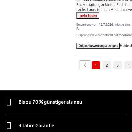
Rückerstattung anbietet. Pech für m
nachschaue, ist mein Modell ausve
mehr lesen
Bewertung vom
15.7.2026
, infolge ein
F.
Ursprünglich veröffentlicht auf
recommer
Originalbewertung anzeigen
Melden
1
2
3
4
Bis zu 70 % günstiger als neu
3 Jahre Garantie