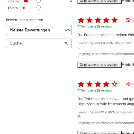
Originalbewertung anzeigen
Melden
2
Sterne
4
1
Stern
1
5
Bewertungen sortieren
/
5
Verifizierte Bewertung
Das Produkt entspricht meinen Wün
Bewertung vom
1.8.2026
, infolge eine
L.
Ursprünglich veröffentlicht auf
recommer
Originalbewertung anzeigen
Melden
4
/
5
Verifizierte Bewertung
Das Telefon entspricht voll und ga
Displayschutzfolie ist schlecht ang
Bewertung vom
22.7.2026
, infolge ein
M.
Ursprünglich veröffentlicht auf
recommer
Originalbewertung anzeigen
Melden