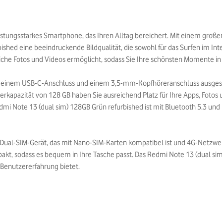
istungsstarkes Smartphone, das Ihren Alltag bereichert. Mit einem groß
shed eine beeindruckende Bildqualität, die sowohl für das Surfen im Inte
he Fotos und Videos ermöglicht, sodass Sie Ihre schönsten Momente in b
t einem USB-C-Anschluss und einem 3,5-mm-Kopfhöreranschluss ausgestat
herkapazität von 128 GB haben Sie ausreichend Platz für Ihre Apps, Fotos
dmi Note 13 (dual sim) 128GB Grün refurbished ist mit Bluetooth 5.3 un
n Dual-SIM-Gerät, das mit Nano-SIM-Karten kompatibel ist und 4G-Netzwe
kt, sodass es bequem in Ihre Tasche passt. Das Redmi Note 13 (dual sim)
Benutzererfahrung bietet.