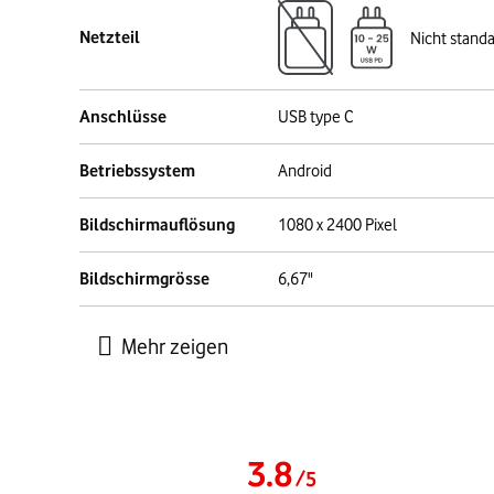
Netzteil
Nicht stand
Anschlüsse
USB type C
Betriebssystem
Android
Bildschirmauflösung
1080 x 2400 Pixel
Bildschirmgrösse
6,67"
3.8
/
5