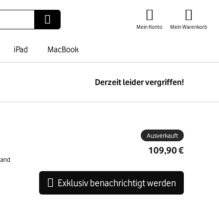
Mein Konto
Mein Warenkorb
iPad
MacBook
Derzeit leider vergriffen!
ben
Ausverkauft
109,90 €
tand
Exklusiv benachrichtigt werden