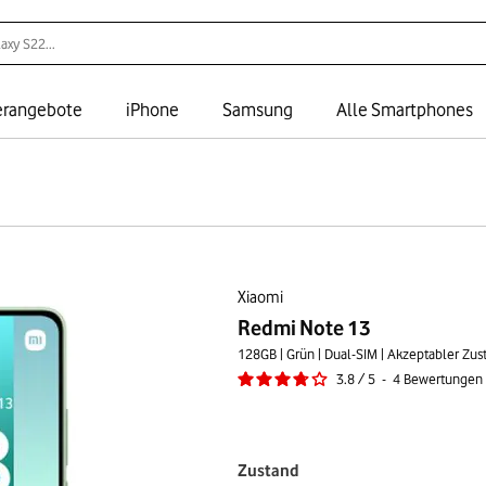
rangebote
iPhone
Samsung
Alle Smartphones
Xiaomi
Redmi Note 13
128GB | Grün | Dual-SIM | Akzeptabler Zus
3.8
/
5
-
4
Bewertungen
Zustand