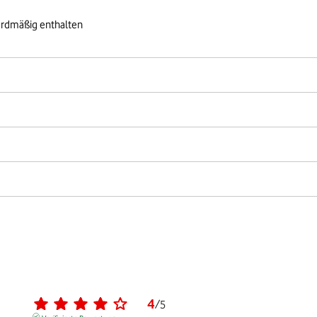
ardmäßig enthalten
4
/
5