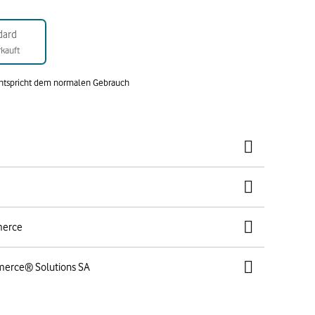
dard
kauft
entspricht dem normalen Gebrauch
merce
merce® Solutions SA