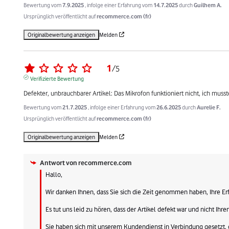
Bewertung vom
7.9.2025
, infolge einer Erfahrung vom
14.7.2025
durch
Guilhem A.
Ursprünglich veröffentlicht auf
recommerce.com (fr)
Originalbewertung anzeigen
Melden
1
/
5
Verifizierte Bewertung
Defekter, unbrauchbarer Artikel: Das Mikrofon funktioniert nicht, ich muss
Bewertung vom
21.7.2025
, infolge einer Erfahrung vom
26.6.2025
durch
Aurelie F.
Ursprünglich veröffentlicht auf
recommerce.com (fr)
Originalbewertung anzeigen
Melden
Antwort von
recommerce.com
Hallo,

Wir danken Ihnen, dass Sie sich die Zeit genommen haben, Ihre Erf
Es tut uns leid zu hören, dass der Artikel defekt war und nicht Ihr
Sie haben sich mit unserem Kundendienst in Verbindung gesetzt, der