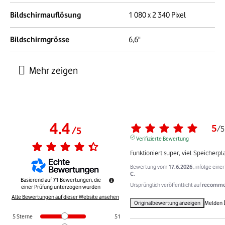
Bildschirmauflösung
1 080 x 2 340 Pixel
Bildschirmgrösse
6,6"
4.4
5
/
5
/
5
Verifizierte Bewertung
Funktioniert super, viel Speicherpla
Bewertung vom
17.6.2026
, infolge ein
C.
Basierend auf
71
Bewertungen, die
Ursprünglich veröffentlicht auf
recommer
einer Prüfung unterzogen wurden
Alle Bewertungen auf dieser Website ansehen
Originalbewertung anzeigen
Melden
5
Sterne
51