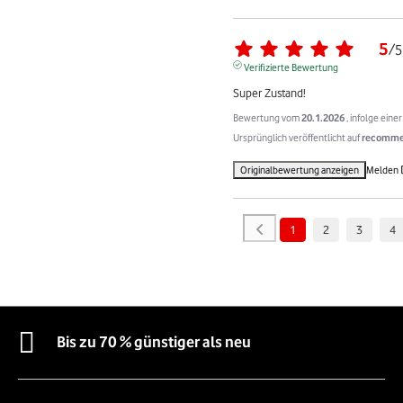
5
/
5
Verifizierte Bewertung
Super Zustand!
Bewertung vom
20.1.2026
, infolge ein
Ursprünglich veröffentlicht auf
recommer
Originalbewertung anzeigen
Melden
1
2
3
4
Bis zu 70 % günstiger als neu