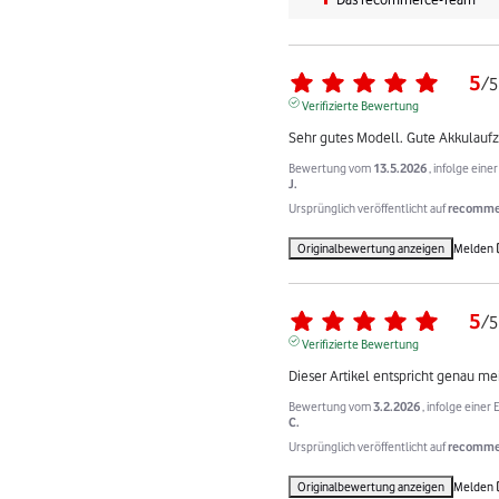
5
/
5
Verifizierte Bewertung
Sehr gutes Modell. Gute Akkulaufze
Bewertung vom
13.5.2026
, infolge ein
J.
Ursprünglich veröffentlicht auf
recommer
Originalbewertung anzeigen
Melden
5
/
5
Verifizierte Bewertung
Dieser Artikel entspricht genau m
Bewertung vom
3.2.2026
, infolge eine
C.
Ursprünglich veröffentlicht auf
recommer
Originalbewertung anzeigen
Melden