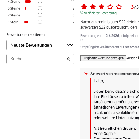
4
Sterne
11
3
/
5
3
Sterne
2
Verifizierte Bewertung
2
Sterne
0
Nachdem mein blauer S22 defekt w
1
Stern
7
schwarzen S22 ausgetauscht, den i
Bewertungen sortieren
Bewertung vom
12.6.2026
, infolge ein
R.
Ursprünglich veröffentlicht auf
recommer
Originalbewertung anzeigen
Melden
Antwort von
recommerce.
Hallo, 

vielen Dank, dass Sie sich
Ihre Eindrücke zu teilen. Wi
Farbänderung möglicherwei
ästhetischen Erwartungen e
nicht, uns zu kontaktieren
oder weitere Unterstützung
Mit freundlichen Grüßen,

Anne-Sophie

Das recommerce-Team