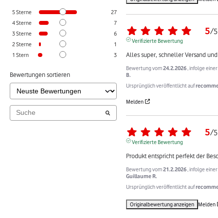
5
Sterne
27
4
Sterne
7
5
/
5
3
Sterne
6
Verifizierte Bewertung
2
Sterne
1
Alles super, schneller Versand und
1
Stern
3
Bewertung vom
24.2.2026
, infolge ein
Bewertungen sortieren
B.
Ursprünglich veröffentlicht auf
recomme
Melden
5
/
5
Verifizierte Bewertung
Produkt entspricht perfekt der Bes
Bewertung vom
21.2.2026
, infolge ein
Guillaume R.
Ursprünglich veröffentlicht auf
recommer
Originalbewertung anzeigen
Melden