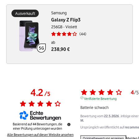
Samsung
Ausverkauft
Galaxy Z Flip3
256GB - Violett
44
ab
238,90 €
4.2
4
/
5
/
5
Verifizierte Bewertung
Batterie schwach
Bewertung vom
22.5.2026
, infolge ein
M.
Basierend auf
44
Bewertungen, die
Ursprünglich veröffentlicht auf
recommer
einer Prüfung unterzogen wurden
Alle Bewertungen auf dieser Website ansehen
Originalbewertung anzeigen
Melden