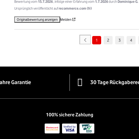
Bewertung vom
15.7.2026
, infolge einer Erfahrung vom
1.7.2026
durch
Dominique G.
Ursprünglich veröffentlicht auf
recommerce.com (fr)
Originalbewertung anzeigen
Melden
1
2
3
4
Jahre Garantie
30 Tage Rückgabere
100% sichere Zahlung