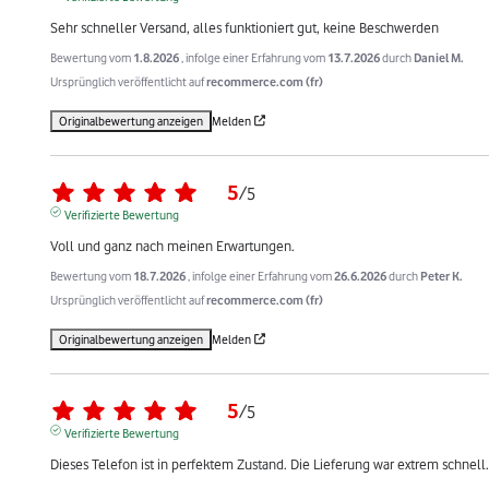
Sehr schneller Versand, alles funktioniert gut, keine Beschwerden
Bewertung vom
1.8.2026
, infolge einer Erfahrung vom
13.7.2026
durch
Daniel M.
Ursprünglich veröffentlicht auf
recommerce.com (fr)
Originalbewertung anzeigen
Melden
5
/
5
Verifizierte Bewertung
Voll und ganz nach meinen Erwartungen.
Bewertung vom
18.7.2026
, infolge einer Erfahrung vom
26.6.2026
durch
Peter K.
Ursprünglich veröffentlicht auf
recommerce.com (fr)
Originalbewertung anzeigen
Melden
5
/
5
Verifizierte Bewertung
Dieses Telefon ist in perfektem Zustand. Die Lieferung war extrem schnell