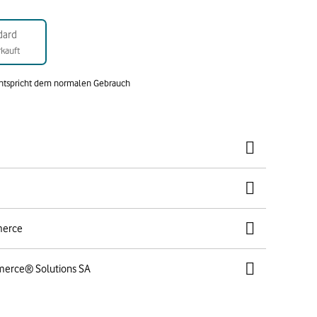
dard
kauft
entspricht dem normalen Gebrauch
merce
merce® Solutions SA