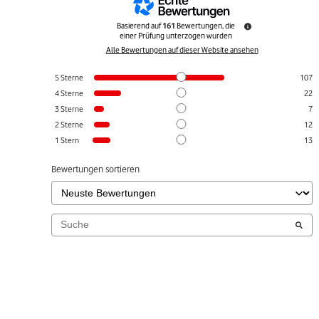
Basierend auf
161
Bewertungen, die
einer Prüfung unterzogen wurden
Alle Bewertungen auf dieser Website ansehen
5
Sterne
107
4
Sterne
22
3
Sterne
7
2
Sterne
12
1
Stern
13
Bewertungen sortieren