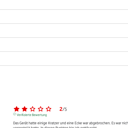
2
/
5
Verifizierte Bewertung
Das Gerät hatte einige Kratzer und eine Ecke war abgebrochen. Es war nicht s
vorgestellt hatte. In diesen Punkten bin ich enttäuscht.
