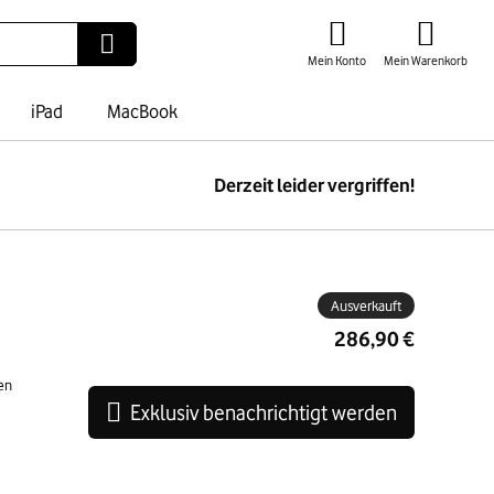
Mein Konto
Mein Warenkorb
iPad
MacBook
Derzeit leider vergriffen!
ben
Ausverkauft
286,90 €
en
Exklusiv benachrichtigt werden