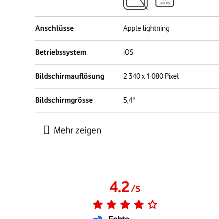
Anschlüsse
Apple lightning
Betriebssystem
iOS
Bildschirmauflösung
2 340 x 1 080 Pixel
Bildschirmgrösse
5,4"
4.2
/
5