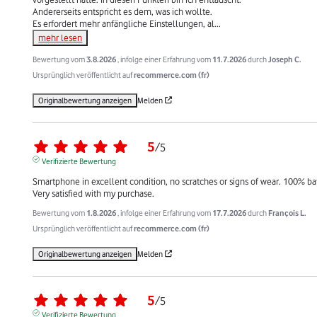
Andererseits entspricht es dem, was ich wollte.

Es erfordert mehr anfängliche Einstellungen, al
...
mehr lesen
Bewertung vom
3.8.2026
, infolge einer Erfahrung vom
11.7.2026
durch
Joseph C.
Ursprünglich veröffentlicht auf
recommerce.com (fr)
Originalbewertung anzeigen
Melden
5
/
5
Verifizierte Bewertung
Smartphone in excellent condition, no scratches or signs of wear. 100% batt
Very satisfied with my purchase.
Bewertung vom
1.8.2026
, infolge einer Erfahrung vom
17.7.2026
durch
François L.
Ursprünglich veröffentlicht auf
recommerce.com (fr)
Originalbewertung anzeigen
Melden
5
/
5
Verifizierte Bewertung