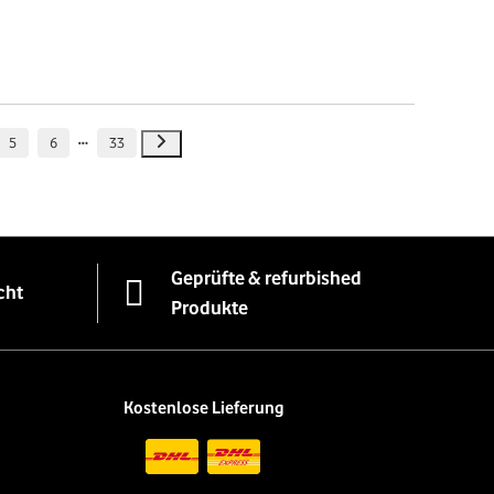
5
6
33
Geprüfte & refurbished
cht
Produkte
Kostenlose Lieferung