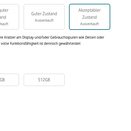
guter
Akzeptabler
Guter Zustand
and
Zustand
Ausverkauft
kauft
Ausverkauft
are Kratzer am Display und/oder Gebrauchsspuren wie Dellen oder
olle Funktionsfähigkeit ist dennoch gewährleistet
GB
512GB