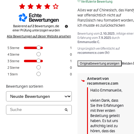
Verifizierte Bewertung
Alles war auf Chinesisch, das Handy
war offensichtlich nicht auf 
Französisch neu formatiert worden, 
ich musste es zurückschicken
Basierend auf
2
Bewertungen, die
einer Prüfung unterzogen wurden
Bewertung vom
2.10.2025
, infolge einer
Alle Bewertungen auf dieser Website ansehen
Erfahrung vom
7.9.2025
durch
Emmanuelle C.
5
Sterne
1
Ursprünglich veröffentlicht auf
recommerce.com (fr)
4
Sterne
0
3
Sterne
1
Originalbewertung anzeigen
Melden
2
Sterne
0
1
Stern
0
Antwort von
recommerce.com
Bewertungen sortieren
Hallo Emmanuelle,

vielen Dank, dass 
Sie Ihre Erfahrungen 
mit Ihrer ersten 
Bestellung geteilt 
haben. Es tut uns 
aufrichtig leid zu 
hören, dass das 