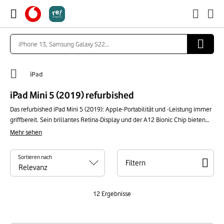
iPad
iPad Mini 5 (2019) refurbished
Das refurbished iPad Mini 5 (2019): Apple-Portabilität und -Leistung immer
griffbereit. Sein brillantes Retina-Display und der A12 Bionic Chip bieten
ein flüssiges Erlebnis für Arbeit, Kreativität oder Unterhaltung. Ideal für
Mehr sehen
unterwegs, kombiniert dieses iPad Mini zuverlässige Technologie mit
einem günstigen Preis. Eine umweltbewusste Wahl für nachhaltige
Sortieren nach
Leistung.
Filtern
12
Ergebnisse