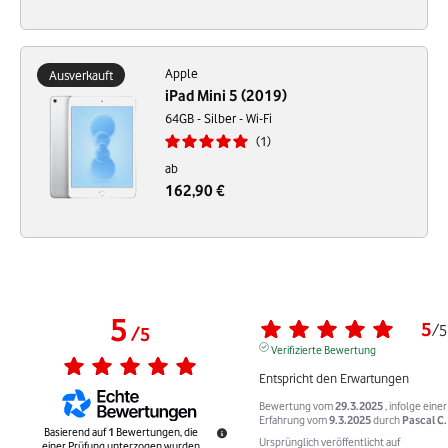
Apple
Ausverkauft
iPad Mini 5 (2019)
64GB - Silber - Wi-Fi
1
ab
162,90 €
5
5
/
5
/
5
Verifizierte Bewertung
Entspricht den Erwartungen
Bewertung vom
29.3.2025
, infolge einer
Erfahrung vom
9.3.2025
durch
Pascal C.
Basierend auf
1
Bewertungen, die
Ursprünglich veröffentlicht auf
einer Prüfung unterzogen wurden