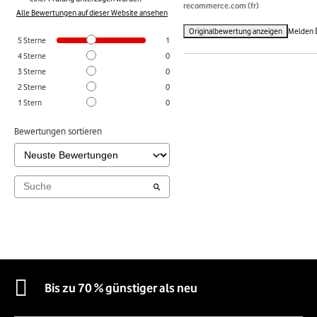
recommerce.com (fr)
Alle Bewertungen auf dieser Website ansehen
Originalbewertung anzeigen
Melden
5
Sterne
1
4
Sterne
0
3
Sterne
0
2
Sterne
0
1
Stern
0
Bewertungen sortieren
Bis zu 70 % günstiger als neu