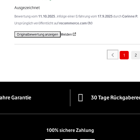
Ausgezeichnet
Bewertung vom
11.10.2025
, infolge einer Erfahrung vom
17.9.2025
durch
Corinne P.
Ursprünglich veröffentlicht auf
recommerce.com (fr)
Originalbewertung anzeigen
Melden
1
2
Jahre Garantie
30 Tage Rückgabere
100% sichere Zahlung