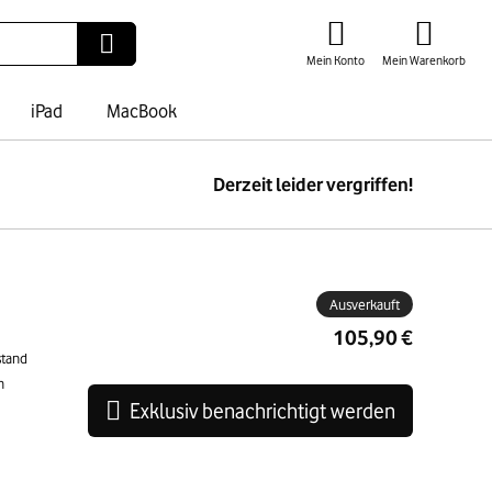
Mein Konto
Mein Warenkorb
iPad
MacBook
Derzeit leider vergriffen!
ben
Ausverkauft
105,90 €
stand
n
Exklusiv benachrichtigt werden