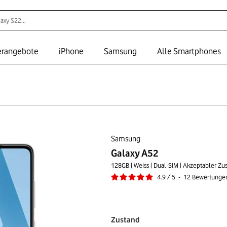
rangebote
iPhone
Samsung
Alle Smartphones
Samsung
Galaxy A52
128GB | Weiss | Dual-SIM | Akzeptabler Zu
4.9
/
5
-
12
Bewertunge
Zustand