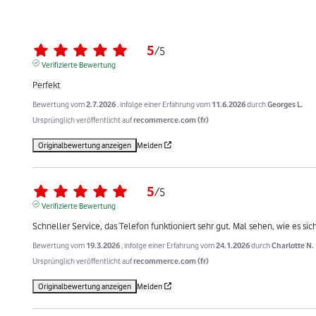
5
/
5
Verifizierte Bewertung
Perfekt
Bewertung vom
2.7.2026
, infolge einer Erfahrung vom
11.6.2026
durch
Georges L.
Ursprünglich veröffentlicht auf
recommerce.com (fr)
Originalbewertung anzeigen
Melden
5
/
5
Verifizierte Bewertung
Schneller Service, das Telefon funktioniert sehr gut. Mal sehen, wie es si
Bewertung vom
19.3.2026
, infolge einer Erfahrung vom
24.1.2026
durch
Charlotte N.
Ursprünglich veröffentlicht auf
recommerce.com (fr)
Originalbewertung anzeigen
Melden