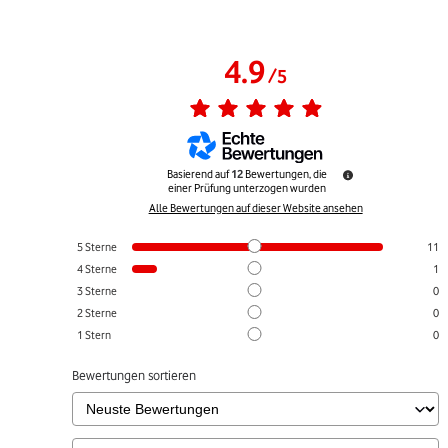
4.9
/
5
Basierend auf
12
Bewertungen, die
einer Prüfung unterzogen wurden
Alle Bewertungen auf dieser Website ansehen
5
Sterne
11
4
Sterne
1
3
Sterne
0
2
Sterne
0
1
Stern
0
Bewertungen sortieren