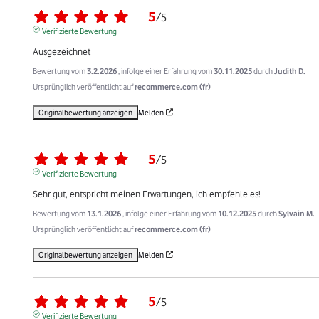
5
/
5
Verifizierte Bewertung
Ausgezeichnet
Bewertung vom
3.2.2026
, infolge einer Erfahrung vom
30.11.2025
durch
Judith D.
Ursprünglich veröffentlicht auf
recommerce.com (fr)
Originalbewertung anzeigen
Melden
5
/
5
Verifizierte Bewertung
Sehr gut, entspricht meinen Erwartungen, ich empfehle es!
Bewertung vom
13.1.2026
, infolge einer Erfahrung vom
10.12.2025
durch
Sylvain M.
Ursprünglich veröffentlicht auf
recommerce.com (fr)
Originalbewertung anzeigen
Melden
5
/
5
Verifizierte Bewertung