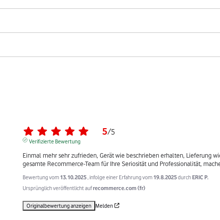
5
/
5
Verifizierte Bewertung
Einmal mehr sehr zufrieden, Gerät wie beschrieben erhalten, Lieferung wi
gesamte Recommerce-Team für Ihre Seriosität und Professionalität, mache
Bewertung vom
13.10.2025
, infolge einer Erfahrung vom
19.8.2025
durch
ERIC P.
Ursprünglich veröffentlicht auf
recommerce.com (fr)
Originalbewertung anzeigen
Melden