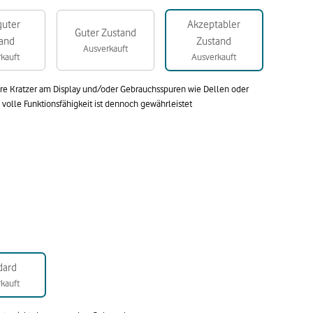
guter
Akzeptabler
Guter Zustand
and
Zustand
Ausverkauft
kauft
Ausverkauft
are Kratzer am Display und/oder Gebrauchsspuren wie Dellen oder
olle Funktionsfähigkeit ist dennoch gewährleistet
dard
kauft