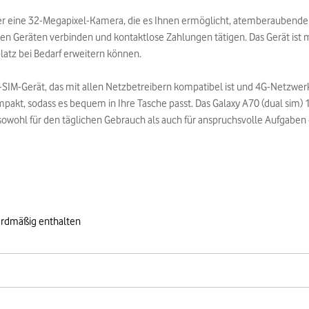
über eine 32-Megapixel-Kamera, die es Ihnen ermöglicht, atemberaubend
n Geräten verbinden und kontaktlose Zahlungen tätigen. Das Gerät ist 
atz bei Bedarf erweitern können.
al-SIM-Gerät, das mit allen Netzbetreibern kompatibel ist und 4G-Netzwe
akt, sodass es bequem in Ihre Tasche passt. Das Galaxy A70 (dual sim) 128
owohl für den täglichen Gebrauch als auch für anspruchsvolle Aufgaben g
ardmäßig enthalten