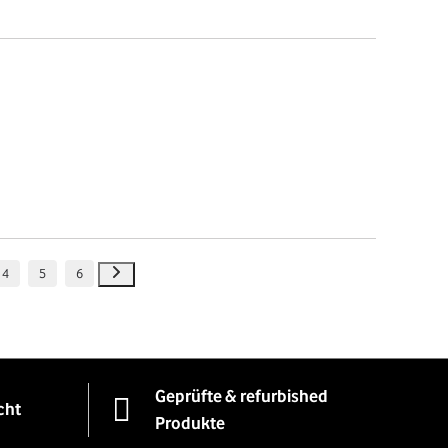
4
5
6
Geprüfte & refurbished
cht
Produkte