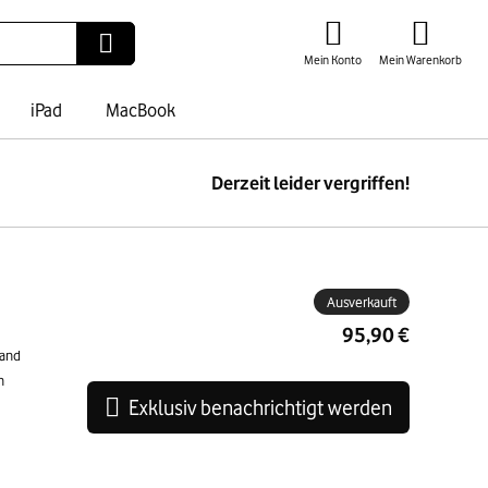
Mein Konto
Mein Warenkorb
iPad
MacBook
Derzeit leider vergriffen!
ben
Ausverkauft
95,90 €
tand
n
Exklusiv benachrichtigt werden