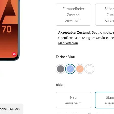
Einwandfreier
Sehr 
Zustand
Zust
Ausverkauft
Ausver
Akzeptabler Zustand
:
Deutlich sichtb
Oberflächenabnutzung am Gehäuse. Die v
Mehr erfahren
Farbe : Blau
Akku
Neu
Stan
Ausverkauft
Ausver
ohne SIM-Lock