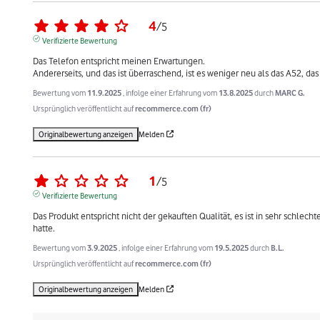
4
/
5
Verifizierte Bewertung
Das Telefon entspricht meinen Erwartungen.

Andererseits, und das ist überraschend, ist es weniger neu als das A52, das 
Bewertung vom
11.9.2025
, infolge einer Erfahrung vom
13.8.2025
durch
MARC G.
Ursprünglich veröffentlicht auf
recommerce.com (fr)
Originalbewertung anzeigen
Melden
1
/
5
Verifizierte Bewertung
Das Produkt entspricht nicht der gekauften Qualität, es ist in sehr schlech
hatte.
Bewertung vom
3.9.2025
, infolge einer Erfahrung vom
19.5.2025
durch
B.L.
Ursprünglich veröffentlicht auf
recommerce.com (fr)
Originalbewertung anzeigen
Melden