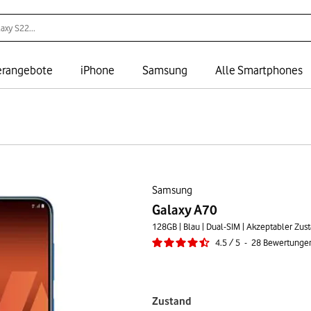
rangebote
iPhone
Samsung
Alle Smartphones
Samsung
Galaxy A70
128GB | Blau | Dual-SIM | Akzeptabler Zus
4.5
/
5
-
28
Bewertunge
Zustand