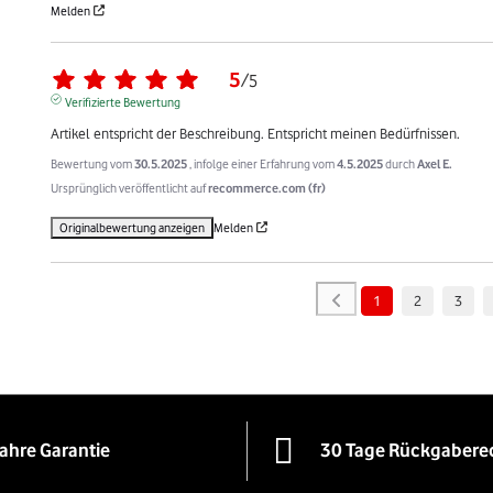
Melden
5
/
5
Verifizierte Bewertung
Artikel entspricht der Beschreibung. Entspricht meinen Bedürfnissen.
Bewertung vom
30.5.2025
, infolge einer Erfahrung vom
4.5.2025
durch
Axel E.
Ursprünglich veröffentlicht auf
recommerce.com (fr)
Originalbewertung anzeigen
Melden
1
2
3
Jahre Garantie
30 Tage Rückgabere