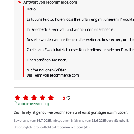
Antwort von
recommerce.com
Hallo,

Es tut uns leid zu hören, dass Ihre Erfahrung mit unserem Produkt 
Ihr Feedback ist wertvoll und wir nehmen es sehr ernst.

Deshalb würden wir uns freuen, dies weiter zu besprechen, um Ihr
Zu diesem Zweck hat sich unser Kundendienst gerade per E-Mail mi
Einen schönen Tag noch.

Mit freundlichen Grüßen.

Das Team von recommerce.com
5
/
5
Verifizierte Bewertung
Das Handy ist genau wie beschrieben und es ist günstiger als im Laden.
Bewertung vom
16.7.2025
, infolge einer Erfahrung vom
25.6.2025
durch
Sandra B.
Ursprünglich veröffentlicht auf
recommerce.com (de)