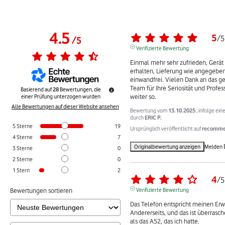
4.5
5
/
5
/
5
Verifizierte Bewertung
Einmal mehr sehr zufrieden, Gerät 
erhalten, Lieferung wie angegeben,
einwandfrei. Vielen Dank an das
Team für Ihre Seriosität und Profes
Basierend auf
28
Bewertungen, die
weiter so.
einer Prüfung unterzogen wurden
Alle Bewertungen auf dieser Website ansehen
Bewertung vom
13.10.2025
, infolge ei
durch
ERIC P.
5
Sterne
19
Ursprünglich veröffentlicht auf
recommer
4
Sterne
7
Originalbewertung anzeigen
Melden
3
Sterne
0
2
Sterne
0
1
Stern
2
4
/
5
Verifizierte Bewertung
Bewertungen sortieren
Das Telefon entspricht meinen Erw
Andererseits, und das ist überrasch
als das A52, das ich hatte.