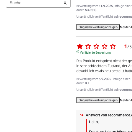
Bewertung vom
11.9.2025
, infolge ein
durch
MARC G.
Ursprünglich veröffentlicht auf
recommer
Originalbewertung anzeigen
Melden
1
/
5
Verifizierte Bewertung
Das Produkt entspricht nicht der gek
in sehr schlechtem Zustand, der Akk
obwohl ich es als neu bestellt hatt
Bewertung vom
3.9.2025
, infolge eine
durch
B.L.
Ursprünglich veröffentlicht auf
recommer
Originalbewertung anzeigen
Melden
Antwort von
recommerce.
Hallo,

Es tut uns leid zu hören, das