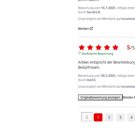
Bewertung vom
16.7.2025
, infolge ein
durch
Sandra B.
Ursprünglich veröffentlicht auf
recomme
Melden
5
/
5
Verifizierte Bewertung
Artikel entspricht der Beschreibung
Bedürfnissen.
Bewertung vom
30.5.2025
, infolge ein
durch
Axel E.
Ursprünglich veröffentlicht auf
recommer
Originalbewertung anzeigen
Melden
1
2
3
4